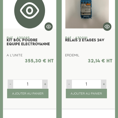
Réf. : A30093
Réf. : A30091
KIT BOL POUDRE
RELAIS 2 ETAGES 24V
EQUIPE ELECTROVANNE
A L'UNITE
ERDEMIL
355,30
€
ht
32,14
€
ht
-
+
-
+
AJOUTER AU PANIER
AJOUTER AU PANIER