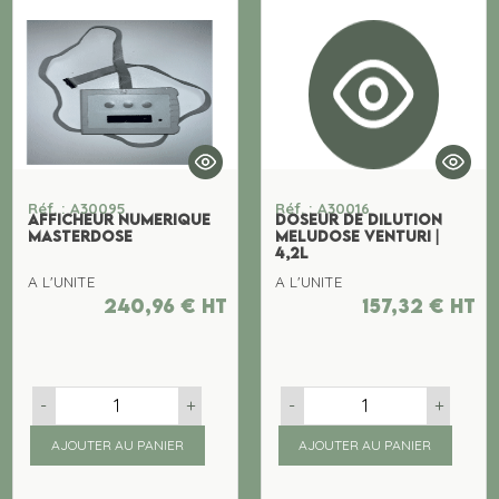
Réf. : A30095
Réf. : A30016
AFFICHEUR NUMERIQUE
DOSEUR DE DILUTION
MASTERDOSE
MELUDOSE VENTURI |
4,2L
A L'UNITE
A L'UNITE
240,96
€
ht
157,32
€
ht
-
+
-
+
AJOUTER AU PANIER
AJOUTER AU PANIER