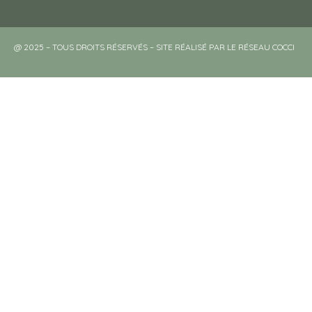
@ 2025 – TOUS DROITS RÉSERVÉS – SITE RÉALISÉ PAR LE RÉSEAU COCCI