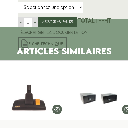
Total :
--
HT
-
+
AJOUTER AU PANIER
Télécharger la documentation
FICHE TECHNIQUE
ARTICLES SIMILAIRES