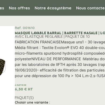
es
Nos offres
Notre écosystème
Nous contacte
Ref. 001610
MASQUE LAVABLE BARRAL | BARRETTE NASALE | 
AVEC ELASTIQUE REGLABLE | PAQUET DE 10
FABRICATION FRANCAISEMasque uns1 - 30 lavages
Média filtrant : Textile Evolon® EVO 40 double-co
micro-filaments spunbond hydrosplité composéed
polyesterNIVEAU DE PERFORMANCE :Matériau dont
par les laboratoires de lIFTH après 30 lavages (
19/06/2020)- efficacité de filtration des particule
pour une dépression de 100 Pa > 104 L.m-2.s-1US
À partir de
6,50
€
HT
PAQUET(S)
Choisir une variante :