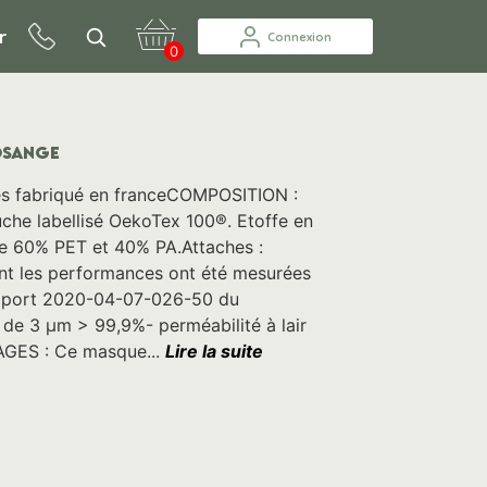
r
Connexion
0
LOSANGE
 fabriqué en franceCOMPOSITION :
uche labellisé OekoTex 100®. Etoffe en
e 60% PET et 40% PA.Attaches :
 les performances ont été mesurées
rapport 2020-04-07-026-50 du
s de 3 µm > 99,9%- perméabilité à lair
AGES : Ce masque...
Lire la suite