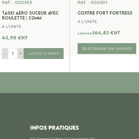
Réf. : 000393
Réf. : 000301
TASKI AERO SUCEUR AVEC
COFFRE FORT FORTRESS
ROULETTE | 32MM
A L'UNITE
A L'UNITE
164,83
€
ht
À partir de
43,90
€
ht
SÉLECTIONNER UNE VARIANTE
-
+
AJOUTER AU PANIER
INFOS PRATIQUES