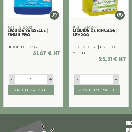
Réf. : A10023
Réf. : A10044
LIQUIDE VAISSELLE |
LIQUIDE DE RINCAGE |
FINISH PRO
LRV200
BIDON DE 10KG
BIDON DE 5L | EAU DOUCE
61,87
€
ht
A DURE
25,31
€
ht
-
+
-
+
AJOUTER AU PANIER
AJOUTER AU PANIER
N
I
SU
p
P
N