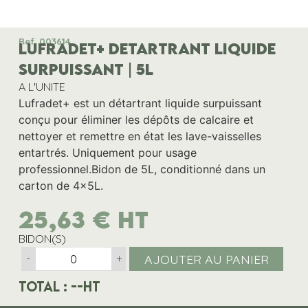
Ref. 003614
LUFRADET+ DETARTRANT LIQUIDE
SURPUISSANT | 5L
A L'UNITE
Lufradet+ est un détartrant liquide surpuissant
conçu pour éliminer les dépôts de calcaire et
nettoyer et remettre en état les lave-vaisselles
entartrés. Uniquement pour usage
professionnel.Bidon de 5L, conditionné dans un
carton de 4x5L.
25,63
€
HT
BIDON(S)
AJOUTER AU PANIER
-
+
Total :
--
HT