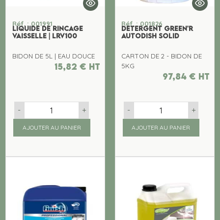
Réf. : 001991
Réf. : 001826
LIQUIDE DE RINCAGE
DETERGENT GREEN'R
VAISSELLE | LRV100
AUTODISH SOLID
BIDON DE 5L | EAU DOUCE
CARTON DE 2 - BIDON DE
15,82
€
ht
5KG
97,84
€
ht
-
+
-
+
AJOUTER AU PANIER
AJOUTER AU PANIER