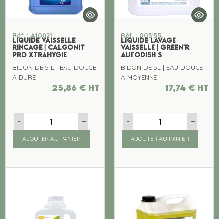
Réf. : A10021
Réf. : 003155
LIQUIDE VAISSELLE
LIQUIDE LAVAGE
RINCAGE | CALGONIT
VAISSELLE | GREEN'R
PRO XTRAHYGIE
AUTODISH S
BIDON DE 5 L | EAU DOUCE
BIDON DE 5L | EAU DOUCE
A DURE
A MOYENNE
25,86
€
ht
17,74
€
ht
-
+
-
+
AJOUTER AU PANIER
AJOUTER AU PANIER