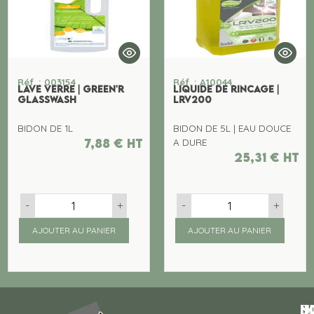
Réf. : 003154
Réf. : A10044
LAVE VERRE | GREEN'R
LIQUIDE DE RINCAGE |
GLASSWASH
LRV200
BIDON DE 1L
BIDON DE 5L | EAU DOUCE
7,88
€
ht
A DURE
25,31
€
ht
-
+
-
+
AJOUTER AU PANIER
AJOUTER AU PANIER
N
I
SU