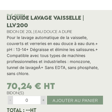
Ref. 001814
LIQUIDE LAVAGE VAISSELLE |
LLV200
BIDON DE 20L | EAU DOUCE A DURE
Pour le lavage automatique de la vaisselle,
couverts et verreries en eau douce à eau dure.+
pH : 13-14+ Dégraisse et élimine les salissures.+
Compatible avec tous types de machines
professionnelles et industrielles : monozone,
tunnel de lavageÁ+ Sans EDTA, sans phosphate,
sans chlore.
70,24
€
HT
BIDON(S)
AJOUTER AU PANIER
-
+
Total :
--
HT