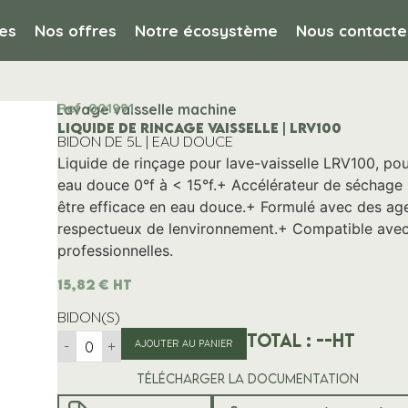
es
Nos offres
Notre écosystème
Nous contacte
Ref. 001991
uisine / Lavage vaisselle machine
LIQUIDE DE RINCAGE VAISSELLE | LRV100
BIDON DE 5L | EAU DOUCE
Liquide de rinçage pour lave-vaisselle LRV100, po
eau douce 0°f à < 15°f.+ Accélérateur de séchage
être efficace en eau douce.+ Formulé avec des agen
respectueux de lenvironnement.+ Compatible ave
professionnelles.
15,82
€
HT
BIDON(S)
Total :
--
HT
-
+
AJOUTER AU PANIER
Télécharger la documentation