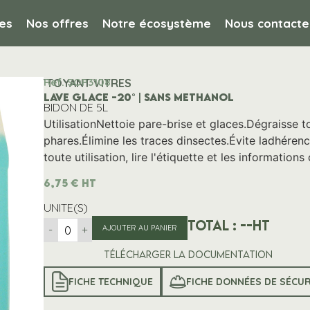
es
Nos offres
Notre écosystème
Nous contacte
Ref. SOP3108
ale / NETTOYANT VITRES
LAVE GLACE -20° | SANS METHANOL
BIDON DE 5L
UtilisationNettoie pare-brise et glaces.Dégraisse t
phares.Élimine les traces dinsectes.Évite ladhére
toute utilisation, lire l'étiquette et les information
6,75
€
HT
UNITE(S)
Total :
--
HT
-
+
AJOUTER AU PANIER
Télécharger la documentation
FICHE TECHNIQUE
FICHE DONNÉES DE SÉCUR