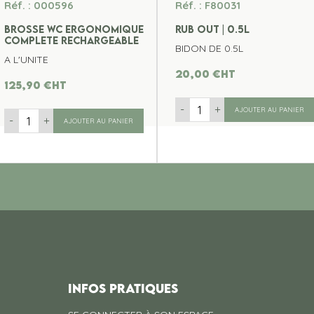
Réf. : 000596
Réf. : F80031
BROSSE WC ERGONOMIQUE
RUB OUT | 0.5L
COMPLETE RECHARGEABLE
BIDON DE 0.5L
A L'UNITE
20,00
€
ht
125,90
€
ht
-
+
AJOUTER AU PANIER
-
+
AJOUTER AU PANIER
INFOS PRATIQUES