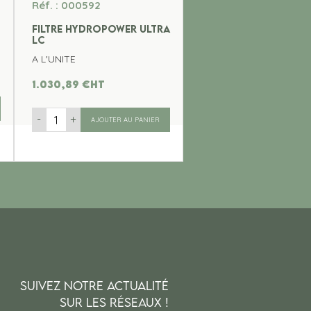
Réf. : 000592
FILTRE HYDROPOWER ULTRA
LC
A L'UNITE
1.030,89
€
ht
-
+
AJOUTER AU PANIER
SUIVEZ NOTRE ACTUALITÉ
SUR LES RÉSEAUX !