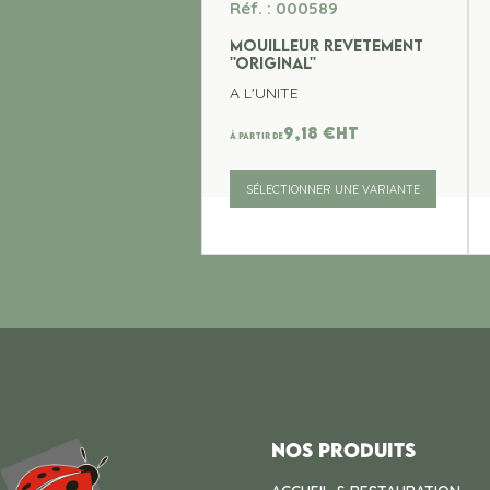
Réf. : 000589
MOUILLEUR REVETEMENT
''ORIGINAL''
A L'UNITE
9,18
€
ht
À partir de
SÉLECTIONNER UNE VARIANTE
Nos produits