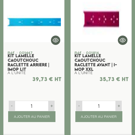
Réf. : 001447
Réf. : 001816
KIT LAMELLE
KIT LAMELLE
CAOUTCHOUC
CAOUTCHOUC
RACLETTE ARRIERE |
RACLETTE AVANT | I-
IMOP LIT
MOP XXL
A L'UNITE
A L'UNITE
39,73
€
ht
35,73
€
ht
-
+
-
+
AJOUTER AU PANIER
AJOUTER AU PANIER