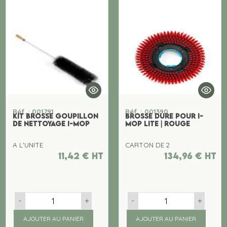
Réf. : 001791
Réf. : 001390
KIT BROSSE GOUPILLON
BROSSE DURE POUR I-
DE NETTOYAGE I-MOP
MOP LITE | ROUGE
A L'UNITE
CARTON DE 2
11,42
€
ht
134,96
€
ht
-
+
-
+
AJOUTER AU PANIER
AJOUTER AU PANIER