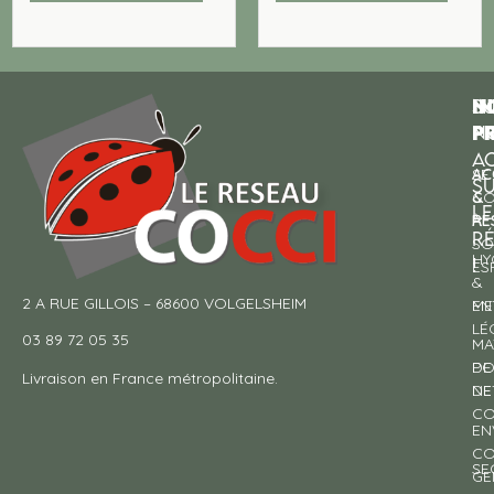
N
I
SU
p
P
N
AC
AC
SE
S
&
CO
LE
RE
À
R
SO
HY
!
ES
&
2 A RUE GILLOIS – 68600 VOLGELSHEIM
EN
ME
LÉ
03 89 72 05 35
MA
DE
PO
Livraison en France métropolitaine.
NE
DE
CO
EN
CO
SE
GE