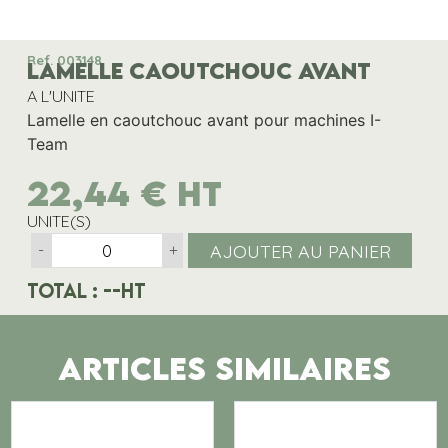
Ref. 003148
LAMELLE CAOUTCHOUC AVANT
A L'UNITE
Lamelle en caoutchouc avant pour machines I-
Team
22,44
€
HT
UNITE(S)
AJOUTER AU PANIER
-
+
Total :
--
HT
ARTICLES SIMILAIRES