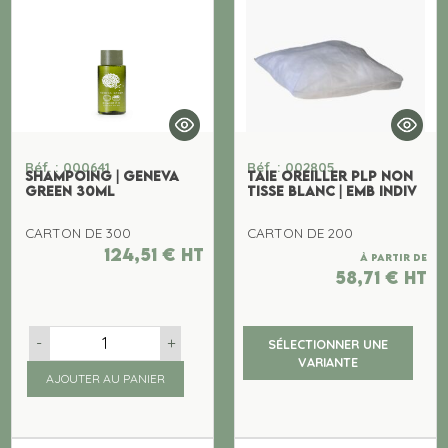
Réf. : 000641
Réf. : 002805
SHAMPOING | GENEVA
TAIE OREILLER PLP NON
GREEN 30ML
TISSE BLANC | EMB INDIV
CARTON DE 300
CARTON DE 200
124,51
€
ht
À partir de
58,71
€
ht
-
+
SÉLECTIONNER UNE
VARIANTE
AJOUTER AU PANIER