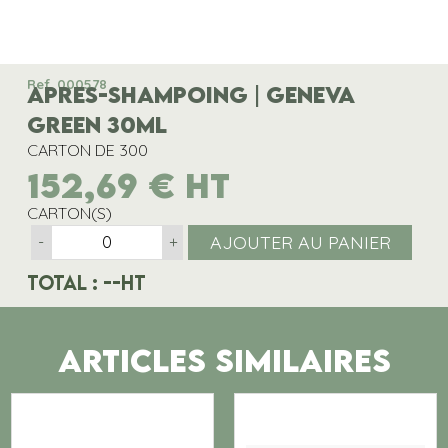
Ref. 000578
APRES-SHAMPOING | GENEVA
GREEN 30ML
CARTON DE 300
152,69
€
HT
CARTON(S)
AJOUTER AU PANIER
-
+
Total :
--
HT
ARTICLES SIMILAIRES