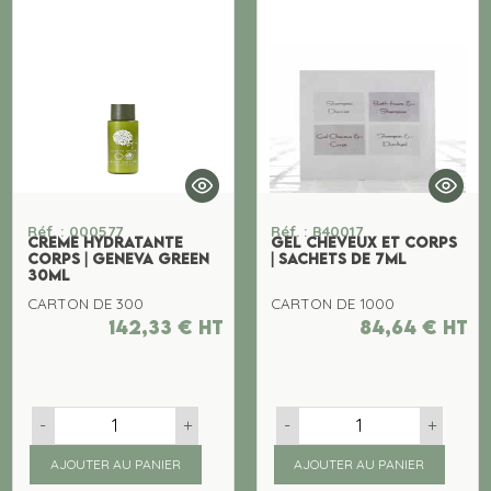
Réf. : 000577
Réf. : B40017
CREME HYDRATANTE
GEL CHEVEUX ET CORPS
CORPS | GENEVA GREEN
| SACHETS DE 7ML
30ML
CARTON DE 300
CARTON DE 1000
142,33
€
ht
84,64
€
ht
-
+
-
+
AJOUTER AU PANIER
AJOUTER AU PANIER