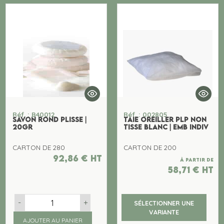
Réf. : B40012
Réf. : 002805
SAVON ROND PLISSE |
TAIE OREILLER PLP NON
20GR
TISSE BLANC | EMB INDIV
CARTON DE 280
CARTON DE 200
92,86
€
ht
À partir de
58,71
€
ht
-
+
SÉLECTIONNER UNE
VARIANTE
AJOUTER AU PANIER