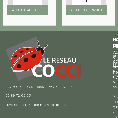
-
+
-
+
AJOUTER AU PANIER
AJOUTER AU PANIER
N
I
SU
p
P
N
AC
AC
SE
S
&
CO
LE
RE
À
R
SO
HY
!
ES
&
2 A RUE GILLOIS – 68600 VOLGELSHEIM
EN
ME
LÉ
03 89 72 05 35
MA
DE
PO
Livraison en France métropolitaine.
NE
DE
CO
EN