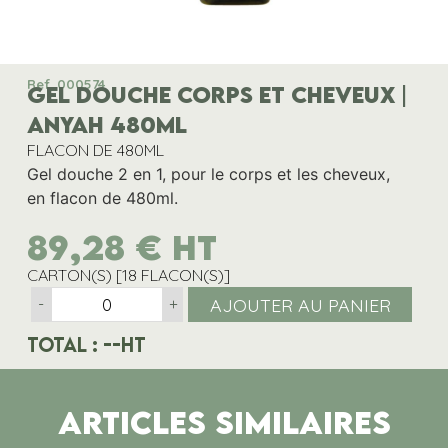
Ref. 000574
GEL DOUCHE CORPS ET CHEVEUX |
ANYAH 480ML
FLACON DE 480ML
Gel douche 2 en 1, pour le corps et les cheveux,
en flacon de 480ml.
89,28
€
HT
CARTON(S) [18 FLACON(S)]
AJOUTER AU PANIER
-
+
Total :
--
HT
ARTICLES SIMILAIRES