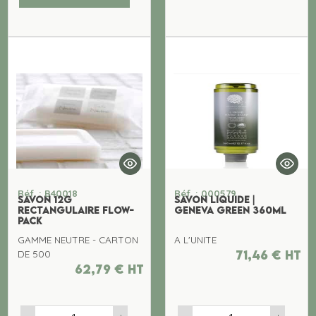
Réf. : B40018
Réf. : 000579
SAVON 12g
SAVON LIQUIDE |
RECTANGULAIRE FLOW-
GENEVA GREEN 360ML
PACK
GAMME NEUTRE - CARTON
A L'UNITE
71,46
€
ht
DE 500
62,79
€
ht