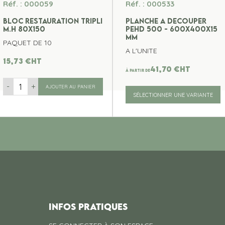
Réf. : 000059
Réf. : 000533
BLOC RESTAURATION TRIPLI
PLANCHE A DECOUPER
M.H 80x150
PEHD 500 - 600x400x15
MM
PAQUET DE 10
A L'UNITE
15,73
€
ht
41,70
€
ht
À partir de
-
+
AJOUTER AU PANIER
SÉLECTIONNER UNE VARIANTE
INFOS PRATIQUES