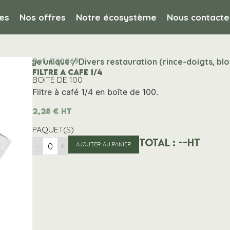
es
Nos offres
Notre écosystème
Nous contacte
Ref. B40069
 à usage unique / Divers restauration (rince-doigts, bloc
FILTRE A CAFE 1/4
BOITE DE 100
Filtre à café 1/4 en boîte de 100.
2,28
€
HT
PAQUET(S)
Total :
--
HT
-
+
AJOUTER AU PANIER