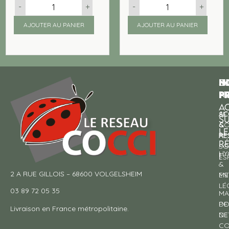
-
+
-
+
AJOUTER AU PANIER
AJOUTER AU PANIER
N
I
SU
p
P
N
AC
AC
SE
S
&
CO
LE
RE
À
R
SO
HY
!
ES
&
2 A RUE GILLOIS – 68600 VOLGELSHEIM
EN
ME
LÉ
03 89 72 05 35
MA
DE
PO
Livraison en France métropolitaine.
NE
DE
CO