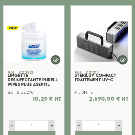
Réf. : 000913
Réf. : 001212
LINGETTE
STERILUV COMPACT
DESINFECTANTE PURELL
TRAITEMENT UV-C
WIPES PLUS ASEPTIL
BOITE DE 270
A L'UNITE
10,29
€
ht
2.690,00
€
ht
-
+
-
+