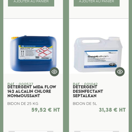
AJOUTER AU PANIER
AJOUTER AU PANIER
Réf. : 000527
Réf. : 001042
DETERGENT MIDA FLOW
DETERGENT
142 ALCALIN CHLORE
DESINFECTANT
NONMOUSSANT
SEPTALKAN
BIDON DE 25 KG
BIDON DE 5L
59,52
€
ht
31,38
€
ht