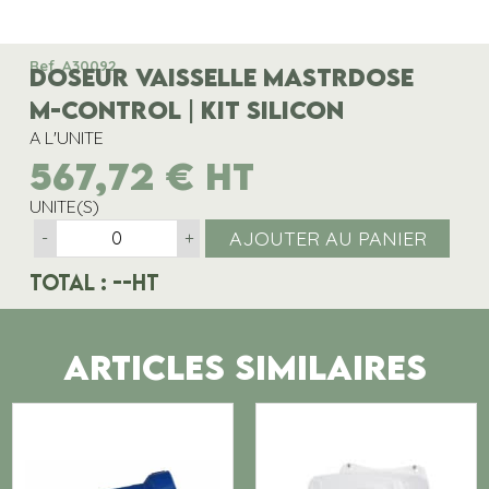
Ref. A30092
DOSEUR VAISSELLE MASTRDOSE
M-CONTROL | KIT SILICON
A L'UNITE
567,72
€
HT
UNITE(S)
AJOUTER AU PANIER
-
+
Total :
--
HT
ARTICLES SIMILAIRES