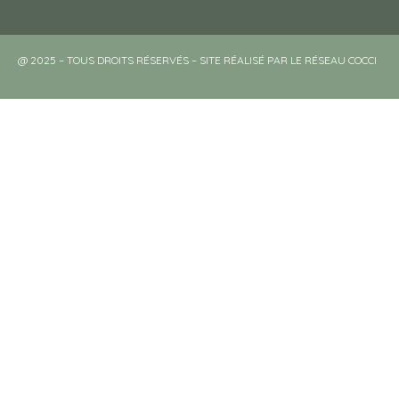
@ 2025 – TOUS DROITS RÉSERVÉS – SITE RÉALISÉ PAR LE RÉSEAU COCCI