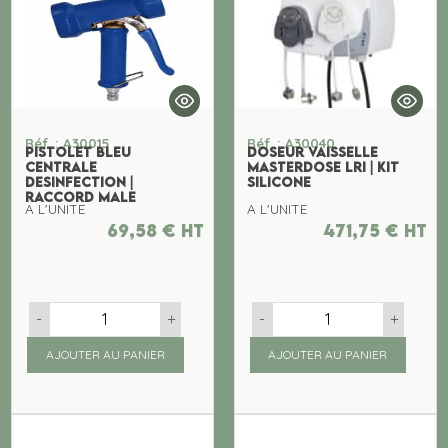
Réf. : A30015
Réf. : A30040
PISTOLET BLEU
DOSEUR VAISSELLE
CENTRALE
MASTERDOSE LRI | KIT
DESINFECTION |
SILICONE
RACCORD MALE
A L'UNITE
A L'UNITE
69,58
€
ht
471,75
€
ht
-
+
-
+
AJOUTER AU PANIER
AJOUTER AU PANIER