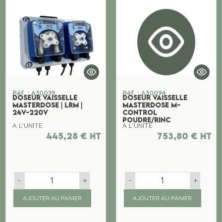
Réf. : A30039
Réf. : A30094
DOSEUR VAISSELLE
DOSEUR VAISSELLE
MASTERDOSE | LRM |
MASTERDOSE M-
24V-220V
CONTROL
POUDRE/RINC
A L'UNITE
A L'UNITE
445,28
€
ht
753,80
€
ht
-
+
-
+
AJOUTER AU PANIER
AJOUTER AU PANIER