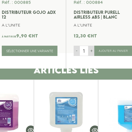
Réf. : 000885
Réf. : 000884
DISTRIBUTEUR GOJO ADX
DISTRIBUTEUR PURELL
12
AIRLESS ABS | BLANC
A L'UNITE
A L'UNITE
9,90
€
ht
12,30
€
ht
À partir de
-
+
SÉLECTIONNER UNE VARIANTE
AJOUTER AU PANIER
ARTICLES LIES