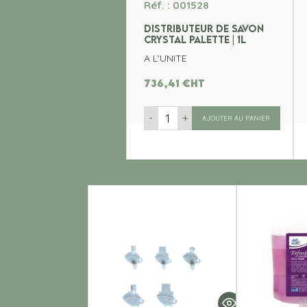
Réf. : 001528
DISTRIBUTEUR DE SAVON
CRYSTAL PALETTE | 1L
A L'UNITE
736,41
€
ht
-
+
AJOUTER AU PANIER