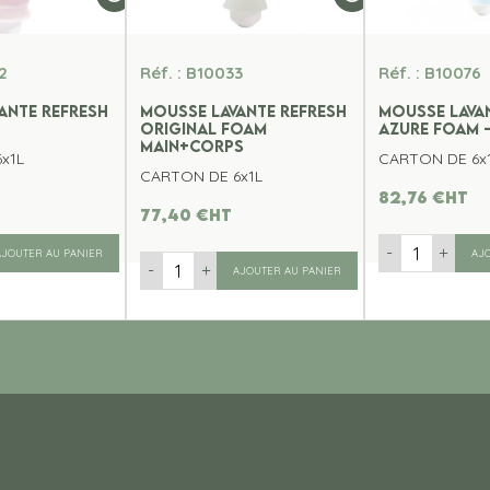
2
Réf. : B10033
Réf. : B10076
ANTE REFRESH
MOUSSE LAVANTE REFRESH
MOUSSE LAVA
M
ORIGINAL FOAM
AZURE FOAM 
MAIN+CORPS
x1L
CARTON DE 6x
CARTON DE 6x1L
82,76
€
ht
77,40
€
ht
-
+
AJOUTER AU PANIER
AJ
-
+
AJOUTER AU PANIER