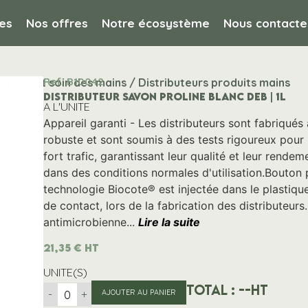
es
Nos offres
Notre écosystème
Nous contacte
Ref. B10042
tion et soin des mains / Distributeurs produits mains
DISTRIBUTEUR SAVON PROLINE BLANC DEB | 1L
A L'UNITE
Appareil garanti - Les distributeurs sont fabriqué
robuste et sont soumis à des tests rigoureux pour 
fort trafic, garantissant leur qualité et leur rendem
dans des conditions normales d'utilisation.Bouton
technologie Biocote® est injectée dans le plastiqu
de contact, lors de la fabrication des distributeurs.
antimicrobienne...
Lire la suite
21,35
€
HT
UNITE(S)
Total :
--
HT
-
+
AJOUTER AU PANIER