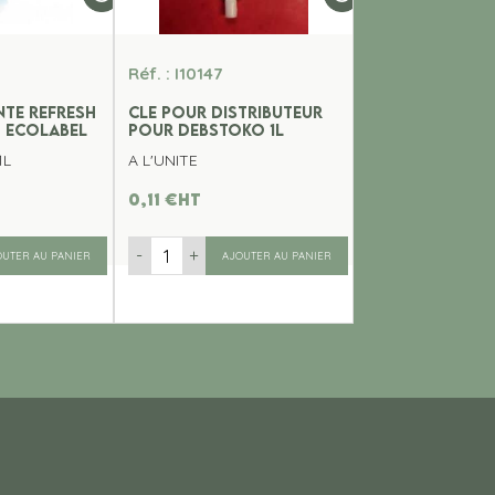
Réf. : I10147
NTE REFRESH
CLE POUR DISTRIBUTEUR
- ECOLABEL
POUR DEBSTOKO 1L
1L
A L'UNITE
0,11
€
ht
-
+
OUTER AU PANIER
AJOUTER AU PANIER