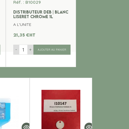
Réf. : B10029
DISTRIBUTEUR DEB | BLANC
LISERET CHROME 1L
A L'UNITE
21,35
€
ht
-
+
AJOUTER AU PANIER