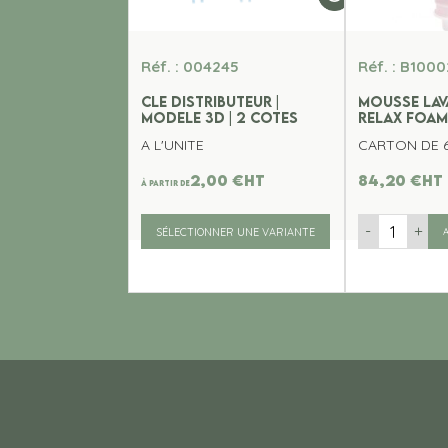
Réf. : 004245
Réf. : B1000
CLE DISTRIBUTEUR |
MOUSSE LAV
MODELE 3D | 2 COTES
RELAX FOA
A L'UNITE
CARTON DE 6
2,00
€
ht
84,20
€
ht
À partir de
-
+
SÉLECTIONNER UNE VARIANTE