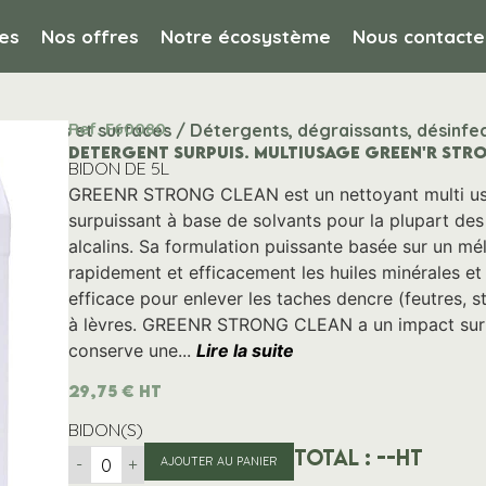
es
Nos offres
Notre écosystème
Nous contacte
Ref. F60080
, vitres et surfaces / Détergents, dégraissants, désinfec
DETERGENT SURPUIS. MULTIUSAGE GREEN'R STR
BIDON DE 5L
GREENR STRONG CLEAN est un nettoyant multi us
surpuissant à base de solvants pour la plupart des
alcalins. Sa formulation puissante basée sur un mé
rapidement et efficacement les huiles minérales et
efficace pour enlever les taches dencre (feutres, s
à lèvres. GREENR STRONG CLEAN a un impact sur l
conserve une...
Lire la suite
29,75
€
HT
BIDON(S)
Total :
--
HT
-
+
AJOUTER AU PANIER