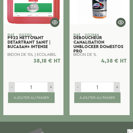
Réf. : 002216
Réf. : 002986
P922 NETTOYANT
DEBOUCHEUR
DETARTRANT SANIT |
CANALISATION
BUCASAN+ INTENSE
UNBLOCKER DOMESTOS
PRO
BIDON DE 10L | ECOLABEL
BIDON DE 1L
38,18
€
ht
4,38
€
ht
-
+
-
+
AJOUTER AU PANIER
AJOUTER AU PANIER
N
I
SU