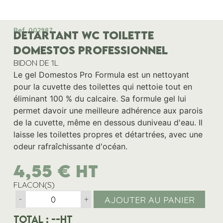
Ref. 002987
DETARTANT WC TOILETTE
DOMESTOS PROFESSIONNEL
BIDON DE 1L
Le gel Domestos Pro Formula est un nettoyant
pour la cuvette des toilettes qui nettoie tout en
éliminant 100 % du calcaire. Sa formule gel lui
permet davoir une meilleure adhérence aux parois
de la cuvette, même en dessous duniveau d'eau. Il
laisse les toilettes propres et détartrées, avec une
odeur rafraîchissante d'océan.
4,55
€
HT
FLACON(S)
AJOUTER AU PANIER
-
+
Total :
--
HT