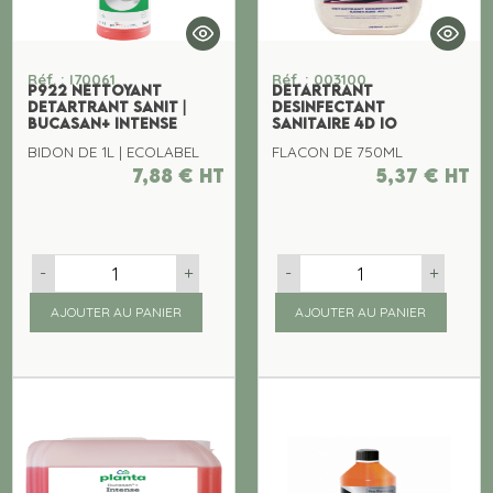
Réf. : I70061
Réf. : 003100
P922 NETTOYANT
DETARTRANT
DETARTRANT SANIT |
DESINFECTANT
BUCASAN+ INTENSE
SANITAIRE 4D IO
BIDON DE 1L | ECOLABEL
FLACON DE 750ML
7,88
€
ht
5,37
€
ht
-
+
-
+
AJOUTER AU PANIER
AJOUTER AU PANIER