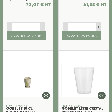
72,07
€
ht
41,38
€
ht
-
+
-
+
AJOUTER AU PANIER
AJOUTER AU PANIER
Réf. : C92561
Réf. : C92432
GOBELET 18 cl
GOBELET LISSE CRISTAL