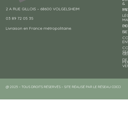
&
2 A RUE GILLOIS – 68600 VOLGELSHEIM
EN
ME
LÉ
03 89 72 05 35
MA
DE
PO
Livraison en France métropolitaine.
NE
DE
CO
EN
CO
SE
GE
DE
PE
VE
@ 2025 – TOUS DROITS RÉSERVÉS – SITE RÉALISÉ PAR LE RÉSEAU COCCI