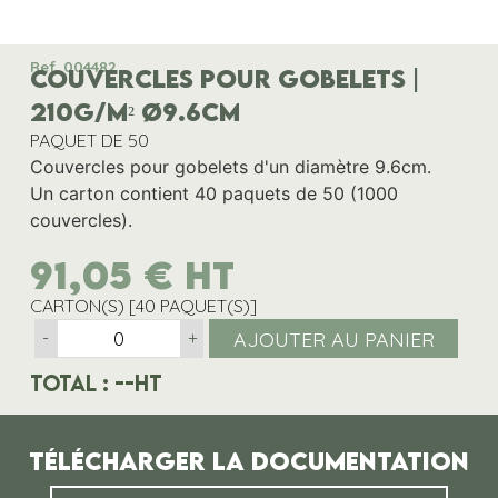
Ref. 004482
COUVERCLES POUR GOBELETS |
210G/M² ø9.6CM
PAQUET DE 50
Couvercles pour gobelets d'un diamètre 9.6cm.
Un carton contient 40 paquets de 50 (1000
couvercles).
91,05
€
HT
CARTON(S) [40 PAQUET(S)]
AJOUTER AU PANIER
-
+
Total :
--
HT
Télécharger la documentation