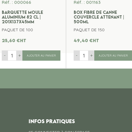
Réf. : 000066
Réf. : 001163
BARQUETTE MOULE
BOX FIBRE DE CANNE
ALUMINIUM 82 CL |
COUVERCLE ATTENANT |
201x137x45MM
500ML
PAQUET DE 100
PAQUET DE 150
25,60
€
ht
49,40
€
ht
-
+
-
+
AJOUTER AU PANIER
AJOUTER AU PANIER
INFOS PRATIQUES