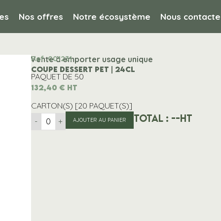
es
Nos offres
Notre écosystème
Nous contacte
Ref. 001231
orter / Vente à emporter usage unique
COUPE DESSERT PET | 24CL
PAQUET DE 50
132,40
€
HT
CARTON(S) [20 PAQUET(S)]
Total :
--
HT
-
+
AJOUTER AU PANIER