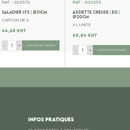
Réf. : 002573
Réf. : 000253
SALADIER LYS | Ø31CM
ASSIETTE CREUSE | EO |
Ø20CM
CARTON DE 6
A L'UNITE
64,68
€
ht
60,84
€
ht
-
+
AJOUTER AU PANIER
-
+
AJOUTER AU PANIER
INFOS PRATIQUES