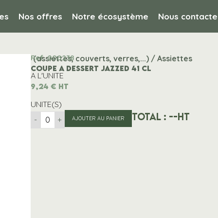
es
Nos offres
Notre écosystème
Nous contacte
Ref. 000238
isable (assiettes, couverts, verres,...) / Assiettes
COUPE A DESSERT JAZZED 41 CL
A L'UNITE
9,24
€
HT
UNITE(S)
Total :
--
HT
-
+
AJOUTER AU PANIER