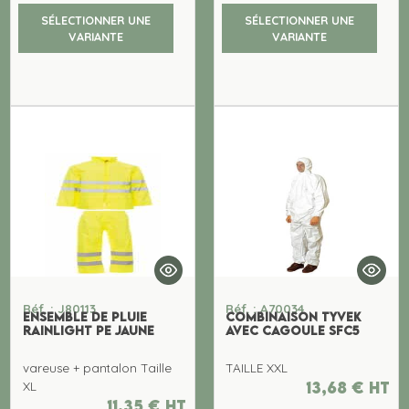
SÉLECTIONNER UNE
SÉLECTIONNER UNE
VARIANTE
VARIANTE
Réf. : J80113
Réf. : A70034
ENSEMBLE DE PLUIE
COMBINAISON TYVEK
RAINLIGHT PE jaune
AVEC CAGOULE SFC5
vareuse + pantalon Taille
TAILLE XXL
13,68
€
ht
XL
11,35
€
ht