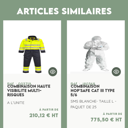
ARTICLES SIMILAIRES
Réf. : 003719
Réf. : J80368
COMBINAISON HAUTE
COMBINAISON
VISIBILITE MULTI-
HOP'SAFE CAT III TYPE
RISQUES
5/6
SMS BLANCHE- TAILLE L -
A L'UNITE
PAQUET DE 25
À partir de
À partir de
210,12
€
ht
775,50
€
ht