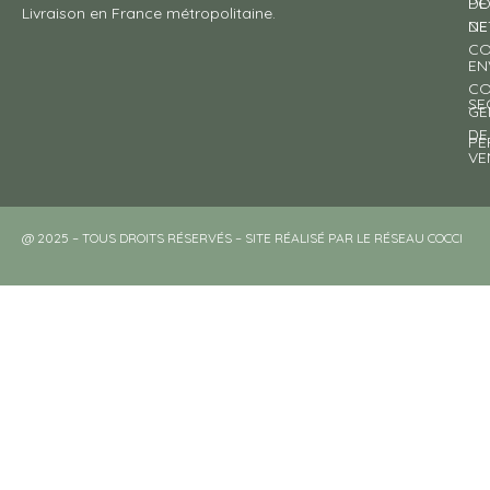
DE
PO
Livraison en France métropolitaine.
NE
DE
CO
EN
CO
SE
GE
DE
PE
VE
@ 2025 – TOUS DROITS RÉSERVÉS – SITE RÉALISÉ PAR LE RÉSEAU COCCI