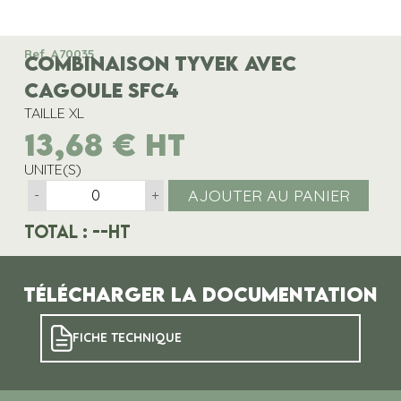
Ref. A70035
COMBINAISON TYVEK AVEC
CAGOULE SFC4
TAILLE XL
13,68
€
HT
UNITE(S)
AJOUTER AU PANIER
-
+
Total :
--
HT
Télécharger la documentation
FICHE TECHNIQUE