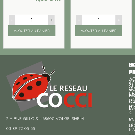
-
+
-
+
AJOUTER AU PANIER
AJOUTER AU PANIER
N
I
SU
p
P
N
AC
AC
SE
S
&
CO
LE
RE
À
R
SO
HY
!
ES
&
2 A RUE GILLOIS – 68600 VOLGELSHEIM
EN
ME
LÉ
03 89 72 05 35
MA