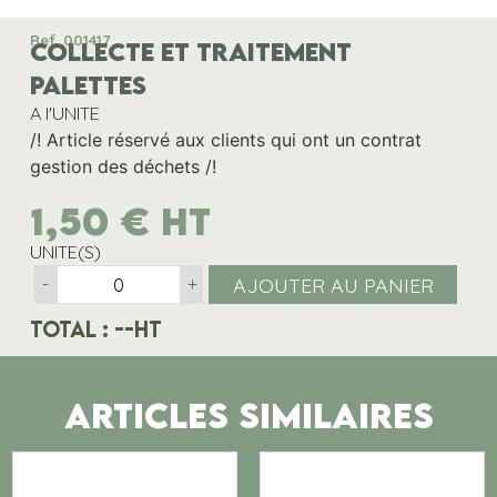
Ref. 001417
COLLECTE ET TRAITEMENT
PALETTES
A l'UNITE
/! Article réservé aux clients qui ont un contrat
gestion des déchets /!
1,50
€
HT
UNITE(S)
AJOUTER AU PANIER
-
+
Total :
--
HT
ARTICLES SIMILAIRES