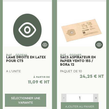
Réf. : 000546
Réf. : 000493
LAME DROITE EN LATEX
SACS ASPIRATEUR EN
POUR CT5
PAPIER VENTO 15S /
BORA 12
A L'UNITE
PAQUET DE 10
24,25
€
ht
À partir de
11,09
€
ht
-
+
SÉLECTIONNER UNE
VARIANTE
AJOUTER AU PANIER