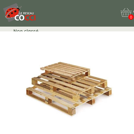
0
Non classé