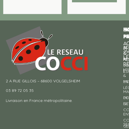
N
I
SU
p
P
N
AC
AC
SE
S
&
CO
LE
RE
À
R
SO
HY
!
ES
&
2 A RUE GILLOIS – 68600 VOLGELSHEIM
EN
ME
LÉ
03 89 72 05 35
MA
DE
PO
Livraison en France métropolitaine.
NE
DE
CO
EN
CO
SE
GE