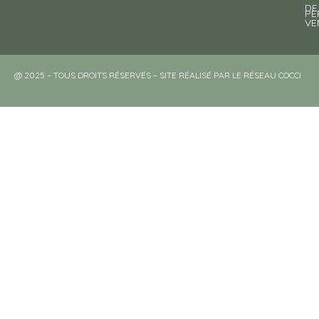
DE
PE
VE
@ 2025 – TOUS DROITS RÉSERVÉS – SITE RÉALISÉ PAR LE RÉSEAU COCCI