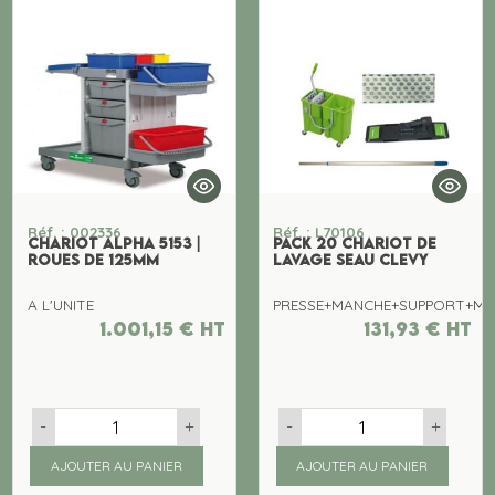
Réf. : 002336
Réf. : L70106
CHARIOT ALPHA 5153 |
PACK 20 CHARIOT DE
ROUES DE 125MM
LAVAGE SEAU CLEVY
A L'UNITE
PRESSE+MANCHE+SUPPORT+M
1.001,15
€
ht
131,93
€
ht
-
+
-
+
AJOUTER AU PANIER
AJOUTER AU PANIER