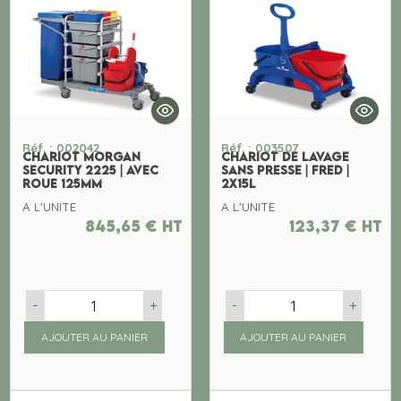
Réf. : 002042
Réf. : 003507
CHARIOT MORGAN
CHARIOT DE LAVAGE
SECURITY 2225 | AVEC
SANS PRESSE | FRED |
ROUE 125MM
2x15L
A L'UNITE
A L'UNITE
845,65
€
ht
123,37
€
ht
-
+
-
+
AJOUTER AU PANIER
AJOUTER AU PANIER