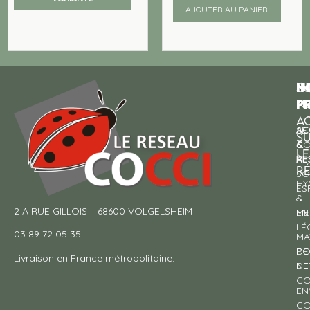
AJOUTER AU PANIER
N
I
SU
p
P
N
AC
AC
SE
S
&
CO
LE
RE
À
R
SO
HY
!
ES
&
2 A RUE GILLOIS – 68600 VOLGELSHEIM
EN
ME
LÉ
03 89 72 05 35
MA
DE
PO
Livraison en France métropolitaine.
NE
DE
CO
EN
CO