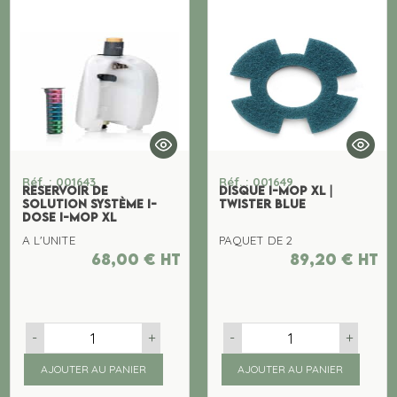
Réf. : 001643
Réf. : 001649
RESERVOIR DE
DISQUE I-MOP XL |
SOLUTION SYSTÈME I-
TWISTER BLUE
DOSE I-MOP XL
A L'UNITE
PAQUET DE 2
68,00
€
ht
89,20
€
ht
-
+
-
+
AJOUTER AU PANIER
AJOUTER AU PANIER