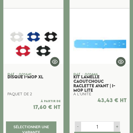
Réf. : 001641
Réf. : 001446
DISQUE I-MOP XL
KIT LAMELLE
CAOUTCHOUC
RACLETTE AVANT | I-
MOP LITE
PAQUET DE 2
A L'UNITE
43,43
€
ht
À partir de
17,60
€
ht
-
+
SÉLECTIONNER UNE
VARIANTE