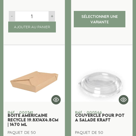
-
+
SÉLECTIONNER UNE
VARIANTE
AJOUTER AU PANIER
Réf. : 000341
Réf. : 000566
BOITE AMERICAINE
COUVERCLE POUR POT
RECYCLE 19.8x14x4.8CM
A SALADE KRAFT
| 1470 ML
PAQUET DE 50
PAQUET DE 50