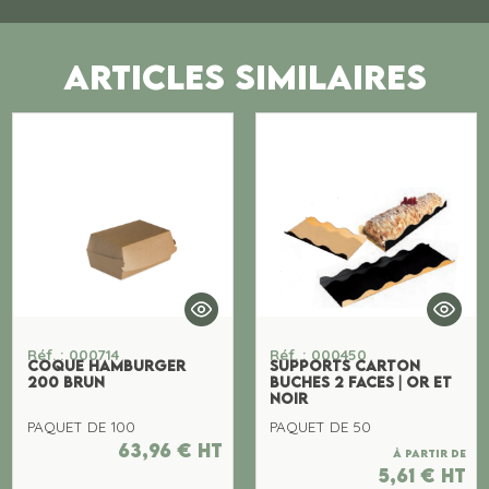
ARTICLES SIMILAIRES
Réf. : 000714
Réf. : 000450
COQUE HAMBURGER
SUPPORTS CARTON
200 BRUN
BUCHES 2 FACES | OR ET
NOIR
PAQUET DE 100
PAQUET DE 50
63,96
€
ht
À partir de
5,61
€
ht