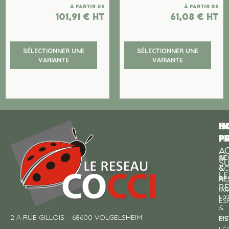
À partir de
À partir de
101,91
€
ht
61,08
€
ht
SÉLECTIONNER UNE
SÉLECTIONNER UNE
VARIANTE
VARIANTE
N
I
SU
p
P
N
AC
AC
SE
S
&
CO
LE
RE
À
R
SO
HY
!
ES
&
2 A RUE GILLOIS – 68600 VOLGELSHEIM
EN
ME