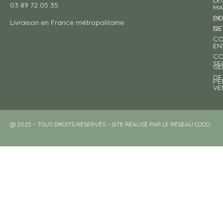
LÉ
03 89 72 05 35
MA
DE
PO
Livraison en France métropolitaine.
NE
DE
CO
EN
CO
SE
GE
DE
PE
VE
@ 2025 – TOUS DROITS RÉSERVÉS – SITE RÉALISÉ PAR LE RÉSEAU COCCI