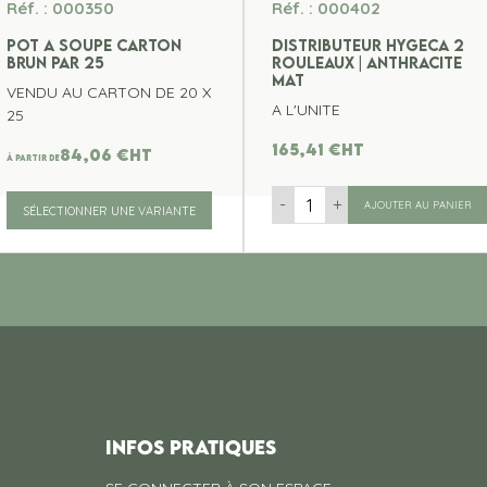
Réf. : 000350
Réf. : 000402
POT A SOUPE CARTON
DISTRIBUTEUR HYGECA 2
BRUN PAR 25
ROULEAUX | ANTHRACITE
MAT
VENDU AU CARTON DE 20 X
A L'UNITE
25
165,41
€
ht
84,06
€
ht
À partir de
-
+
AJOUTER AU PANIER
SÉLECTIONNER UNE VARIANTE
INFOS PRATIQUES