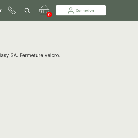
r
Connexion
0
asy SA. Fermeture velcro.