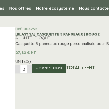
es
Nos offres
Notre écosystème
Nous contacte
Ref. 004252
[BLASY SA] CASQUETTE 5 PANNEAUX | ROUGE
A L'UNITE | FLOQUE
Casquette 5 panneaux rouge personnalisée pour Bl
27,83
€
HT
UNITE(S)
Total :
--
HT
-
+
AJOUTER AU PANIER