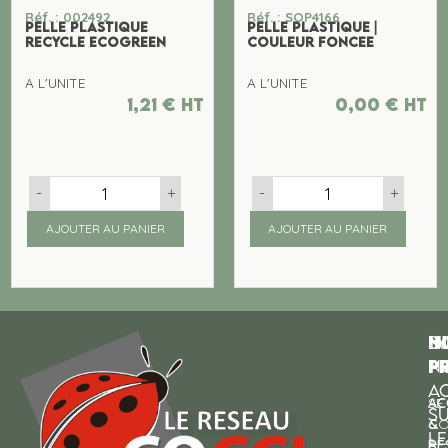
Réf. : 002492
Réf. : SOP4166
PELLE PLASTIQUE
PELLE PLASTIQUE |
RECYCLE ECOGREEN
COULEUR FONCEE
A L'UNITE
A L'UNITE
1,21
€
ht
0,00
€
ht
-
+
-
+
AJOUTER AU PANIER
AJOUTER AU PANIER
N
I
SU
p
P
N
AC
AC
SE
S
&
CO
LE
RE
À