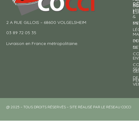
R
SO
HY
!
ES
&
2 A RUE GILLOIS – 68600 VOLGELSHEIM
EN
ME
LÉ
03 89 72 05 35
MA
DE
PO
Livraison en France métropolitaine.
NE
DE
CO
EN
CO
SE
GE
DE
PE
VE
@ 2025 – TOUS DROITS RÉSERVÉS – SITE RÉALISÉ PAR LE RÉSEAU COCCI