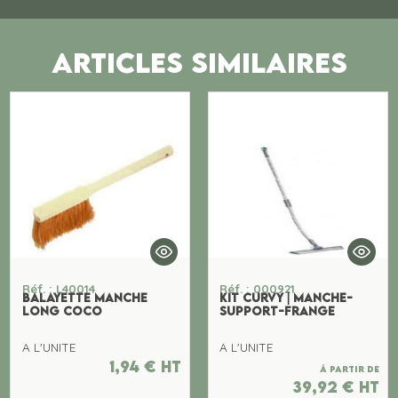
ARTICLES SIMILAIRES
Réf. : L40014
Réf. : 000921
BALAYETTE MANCHE
KIT CURVY | MANCHE-
LONG COCO
SUPPORT-FRANGE
A L'UNITE
A L'UNITE
1,94
€
ht
À partir de
39,92
€
ht