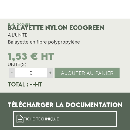
Ref. 002489
BALAYETTE NYLON ECOGREEN
A L'UNITE
Balayette en fibre polypropylène
1,53
€
HT
UNITE(S)
AJOUTER AU PANIER
-
+
Total :
--
HT
Télécharger la documentation
FICHE TECHNIQUE