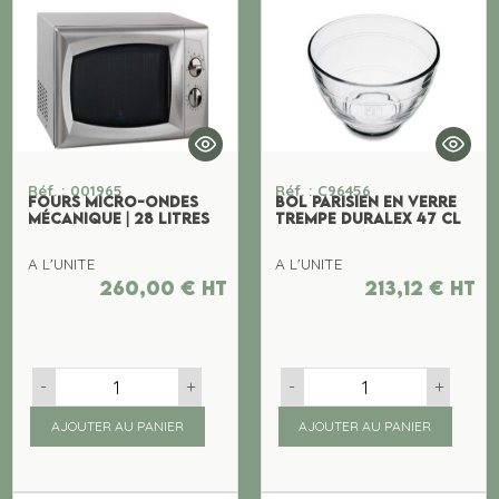
Réf. : 001965
Réf. : C96456
FOURS MICRO-ONDES
BOL PARISIEN EN VERRE
MÉCANIQUE | 28 LITRES
TREMPE DURALEX 47 CL
A L'UNITE
A L'UNITE
260,00
€
ht
213,12
€
ht
-
+
-
+
AJOUTER AU PANIER
AJOUTER AU PANIER