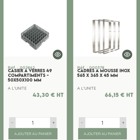
Réf. : 002862
Réf. : 000378
CASIER A VERRES 49
CADRES A MOUSSE INOX
COMPARTIMENTS -
565 x 365 x 45 MM
50x50x100 MM
A L'UNITE
A L'UNITE
43,30
€
ht
66,15
€
ht
-
+
-
+
AJOUTER AU PANIER
AJOUTER AU PANIER