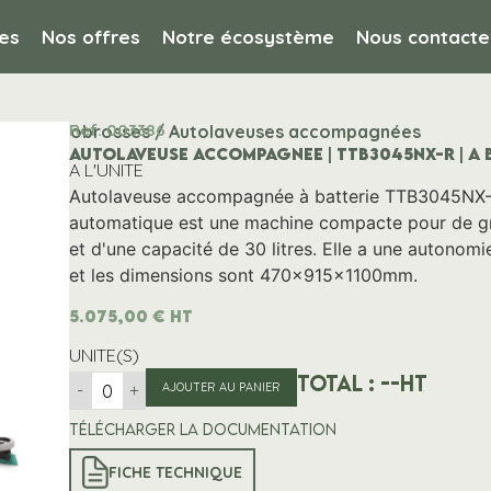
es
Nos offres
Notre écosystème
Nous contacte
Ref. 003386
s et monobrosses / Autolaveuses accompagnées
AUTOLAVEUSE ACCOMPAGNEE | TTB3045NX-R | A 
A L'UNITE
Autolaveuse accompagnée à batterie TTB3045NX-R 
automatique est une machine compacte pour de g
et d'une capacité de 30 litres. Elle a une autonomi
et les dimensions sont 470x915x1100mm.
5.075,00
€
HT
UNITE(S)
Total :
--
HT
-
+
AJOUTER AU PANIER
Télécharger la documentation
FICHE TECHNIQUE