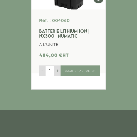
Réf. : 004060
BATTERIE LITHIUM ION |
NX300 | NUMATIC
A L'UNITE
484,00
€
ht
-
+
AJOUTER AU PANIER