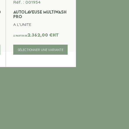
Réf. : 001954
0
AUTOLAVEUSE MULTIWASH
PRO
A L'UNITE
2.362,00
€
ht
À partir de
SÉLECTIONNER UNE VARIANTE