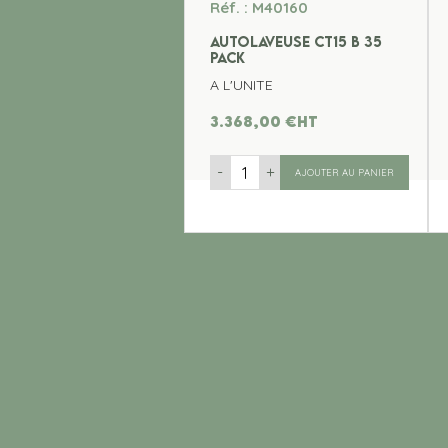
Réf. : M40160
AUTOLAVEUSE CT15 B 35
PACK
A L'UNITE
3.368,00
€
ht
-
+
AJOUTER AU PANIER