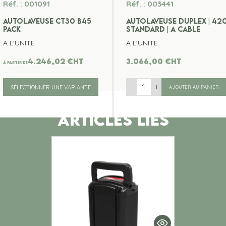
Réf. : 001091
Réf. : 003441
AUTOLAVEUSE CT30 B45
AUTOLAVEUSE DUPLEX | 42
PACK
STANDARD | A CABLE
A L'UNITE
A L'UNITE
4.246,02
€
ht
3.066,00
€
ht
À partir de
-
+
SÉLECTIONNER UNE VARIANTE
AJOUTER AU PANIER
ARTICLES LIES