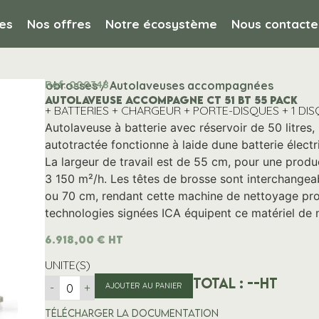
es
Nos offres
Notre écosystème
Nous contacte
Ref. 000348
s et monobrosses / Autolaveuses accompagnées
AUTOLAVEUSE ACCOMPAGNE CT 51 BT 55 PACK
+ BATTERIES + CHARGEUR + PORTE-DISQUES + 1 DI
Autolaveuse à batterie avec réservoir de 50 litres
autotractée fonctionne à laide dune batterie élect
La largeur de travail est de 55 cm, pour une produ
3 150 m²/h. Les têtes de brosse sont interchangea
ou 70 cm, rendant cette machine de nettoyage pr
technologies signées ICA équipent ce matériel de ne
6.918,00
€
HT
UNITE(S)
Total :
--
HT
-
+
AJOUTER AU PANIER
Télécharger la documentation