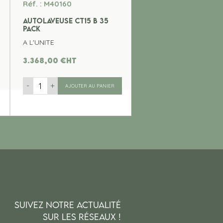
Réf. : M40160
AUTOLAVEUSE CT15 B 35
PACK
A L'UNITE
3.368,00
€
ht
-
+
AJOUTER AU PANIER
SUIVEZ NOTRE ACTUALITÉ
SUR LES RÉSEAUX !