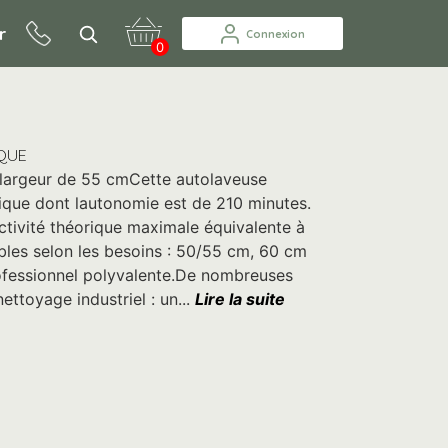
r
Connexion
0
SQUE
, largeur de 55 cmCette autolaveuse
rique dont lautonomie est de 210 minutes.
ctivité théorique maximale équivalente à
bles selon les besoins : 50/55 cm, 60 cm
ofessionnel polyvalente.De nombreuses
ttoyage industriel : un...
Lire la suite