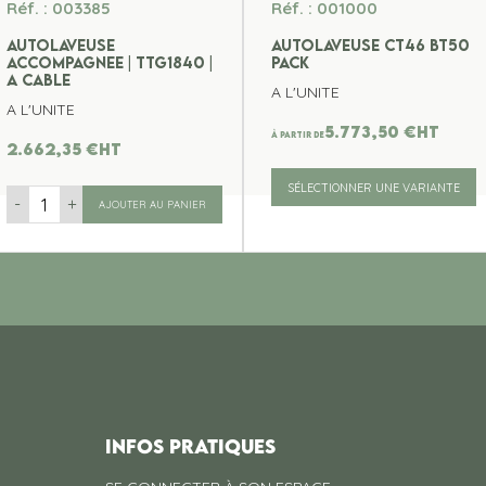
Réf. : 003385
Réf. : 001000
AUTOLAVEUSE
AUTOLAVEUSE CT46 BT50
ACCOMPAGNEE | TTG1840 |
PACK
A CABLE
A L'UNITE
A L'UNITE
5.773,50
€
ht
À partir de
2.662,35
€
ht
SÉLECTIONNER UNE VARIANTE
-
+
AJOUTER AU PANIER
INFOS PRATIQUES