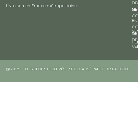
DE
PO
Livraison en France métropolitaine.
NE
DE
CO
EN
CO
SE
GE
DE
PE
VE
@ 2025 – TOUS DROITS RÉSERVÉS – SITE RÉALISÉ PAR LE RÉSEAU COCCI