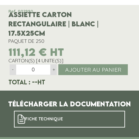
Ref. 002990
ASSIETTE CARTON
RECTANGULAIRE | BLANC |
17.5x25CM
PAQUET DE 250
111,12
€
HT
CARTON(S) [4 UNITE(S)]
AJOUTER AU PANIER
-
+
Total :
--
HT
Télécharger la documentation
FICHE TECHNIQUE