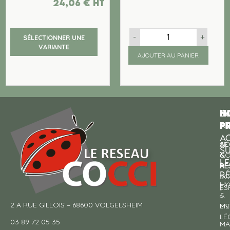
24,06
€
ht
-
+
SÉLECTIONNER UNE
VARIANTE
AJOUTER AU PANIER
N
I
SU
p
P
N
AC
AC
SE
S
&
CO
LE
RE
À
R
SO
HY
!
ES
&
2 A RUE GILLOIS – 68600 VOLGELSHEIM
EN
ME
LÉ
03 89 72 05 35
MA