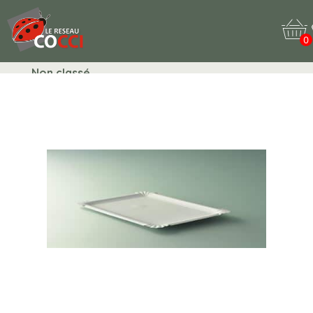
0
Non classé