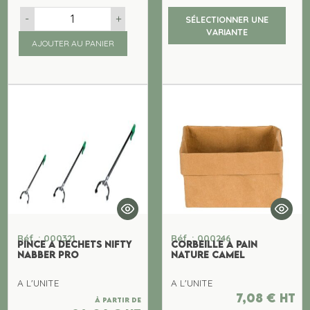
-
+
SÉLECTIONNER UNE
VARIANTE
AJOUTER AU PANIER
Réf. : 000321
Réf. : 000246
PINCE A DECHETS NIFTY
CORBEILLE A PAIN
NABBER PRO
NATURE CAMEL
A L'UNITE
A L'UNITE
7,08
€
ht
À partir de