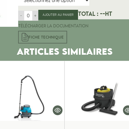
Total :
--
HT
-
+
AJOUTER AU PANIER
Télécharger la documentation
FICHE TECHNIQUE
ARTICLES SIMILAIRES