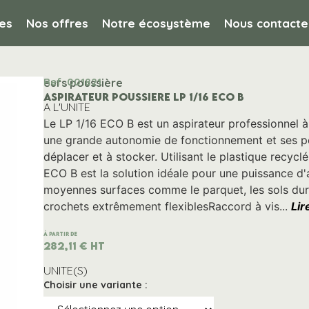
es
Nos offres
Notre écosystème
Nous contacte
Ref. 001821
 Aspirateurs poussière
ASPIRATEUR POUSSIERE LP 1/16 ECO B
A L'UNITE
Le LP 1/16 ECO B est un aspirateur professionnel à 
une grande autonomie de fonctionnement et ses pet
déplacer et à stocker. Utilisant le plastique recycl
ECO B est la solution idéale pour une puissance d'a
moyennes surfaces comme le parquet, les sols durs
crochets extrêmement flexiblesRaccord à vis...
Lir
À partir de
282,11
€
HT
UNITE(S)
Choisir une variante :