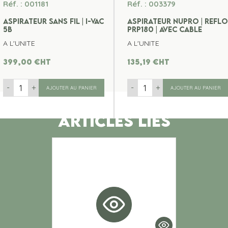
Réf. : 001181
Réf. : 003379
ASPIRATEUR SANS FIL | I-VAC
ASPIRATEUR NUPRO | REFLO
5B
PRP180 | AVEC CABLE
A L'UNITE
A L'UNITE
399,00
€
ht
135,19
€
ht
-
+
-
+
AJOUTER AU PANIER
AJOUTER AU PANIER
ARTICLES LIES