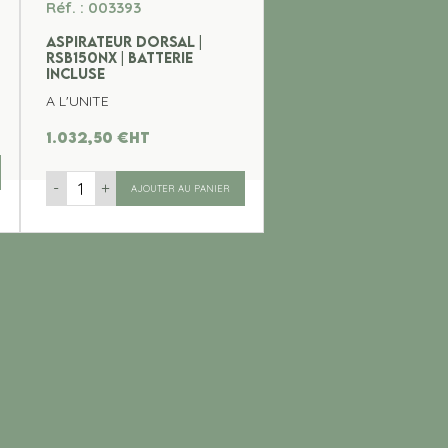
Réf. : 003393
ASPIRATEUR DORSAL |
RSB150NX | BATTERIE
INCLUSE
A L'UNITE
1.032,50
€
ht
-
+
AJOUTER AU PANIER