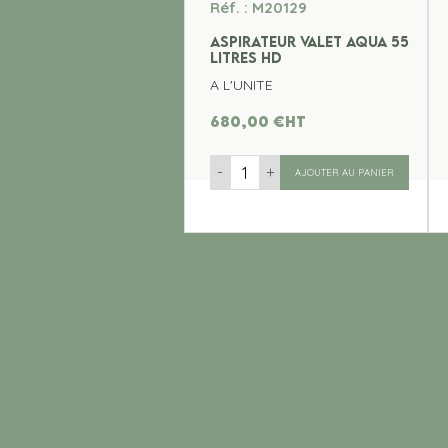
Réf. : M20129
ASPIRATEUR VALET AQUA 55
LITRES HD
A L'UNITE
680,00
€
ht
-
+
AJOUTER AU PANIER