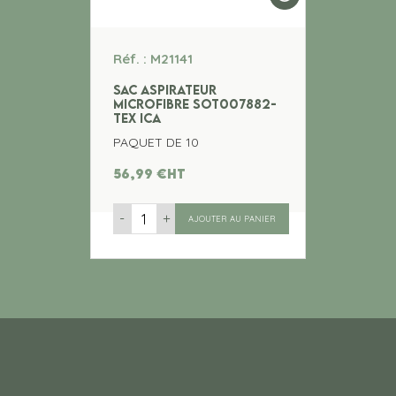
Réf. : M21141
SAC ASPIRATEUR
MICROFIBRE SOT007882-
TEX ICA
PAQUET DE 10
56,99
€
ht
-
+
AJOUTER AU PANIER