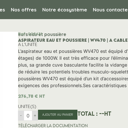
es
Nos offres
Notre écosystème
Nous contacte
Ref. 003431
 Aspirateurs eau et poussière
ASPIRATEUR EAU ET POUSSIERE | WV470 | A CABLE
A L'UNITE
L’aspirateur eau et poussières WV470 est équipé d
étages) de 1000W. Il est très efficace pour l’élimi
plus, sa grande cuve basculante facilite la vidange
de réduire les potentiels troubles musculo-squelett
poussières WV470 est équipé d’un kit d’accessoire
exigences des professionnels.Ses caractéristique
276,78
€
HT
UNITE(S)
Total :
--
HT
-
+
AJOUTER AU PANIER
Télécharger la documentation