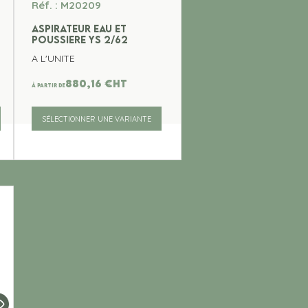
Réf. : M20209
ASPIRATEUR EAU ET
POUSSIERE YS 2/62
A L'UNITE
880,16
€
ht
À partir de
SÉLECTIONNER UNE VARIANTE