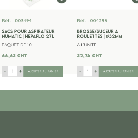
Réf. : 003494
Réf. : 004293
SACS POUR ASPIRATEUR
BROSSE/SUCEUR A
NUMATIC | HEPAFLO 27L
ROULETTES | ∅32MM
PAQUET DE 10
A L'UNITE
66,63
€
ht
32,74
€
ht
-
+
-
+
AJOUTER AU PANIER
AJOUTER AU PANIER