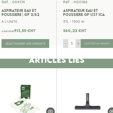
Réf. : 004174
Réf. : M20186
ASPIRATEUR EAU ET
ASPIRATEUR EAU ET
POUSSIERE | GP 2/62
POUSSIERE GP 1/37 ICA
A L'UNITE
37L - 1300 W
913,55
€
ht
560,22
€
ht
À partir de
-
+
SÉLECTIONNER UNE VARIANTE
AJOUTER AU PANIER
ARTICLES LIES