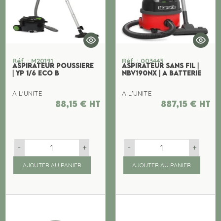
Réf. : M20191
Réf. : 003443
ASPIRATEUR POUSSIERE
ASPIRATEUR SANS FIL |
| YP 1/6 ECO B
NBV190NX | A BATTERIE
A L'UNITE
A L'UNITE
88,15
€
ht
887,15
€
ht
-
+
-
+
AJOUTER AU PANIER
AJOUTER AU PANIER