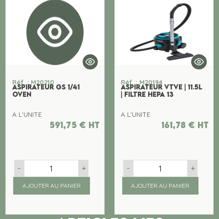
Réf. : M20210
Réf. : M20194
ASPIRATEUR GS 1/41
ASPIRATEUR VTVE | 11.5L
OVEN
| FILTRE HEPA 13
A L'UNITE
A L'UNITE
591,75
€
ht
161,78
€
ht
-
+
-
+
AJOUTER AU PANIER
AJOUTER AU PANIER