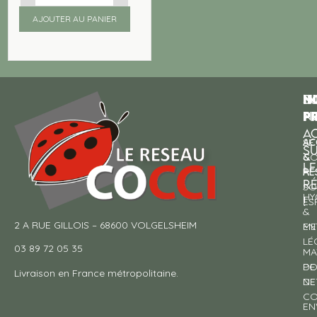
AJOUTER AU PANIER
N
I
SU
p
P
N
AC
AC
SE
S
&
CO
LE
RE
À
R
SO
HY
!
ES
&
2 A RUE GILLOIS – 68600 VOLGELSHEIM
EN
ME
LÉ
03 89 72 05 35
MA
DE
PO
Livraison en France métropolitaine.
NE
DE
CO
EN