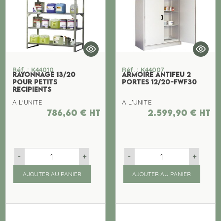
Réf. : K44010
Réf. : K44007
RAYONNAGE 13/20
ARMOIRE ANTIFEU 2
POUR PETITS
PORTES 12/20-FWF30
RECIPIENTS
A L'UNITE
A L'UNITE
786,60
€
ht
2.599,90
€
ht
-
+
-
+
AJOUTER AU PANIER
AJOUTER AU PANIER