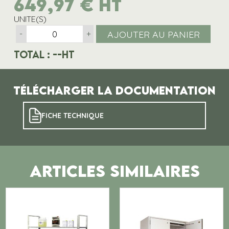
649,97
€
HT
UNITE(S)
AJOUTER AU PANIER
-
+
Total :
--
HT
Télécharger la documentation
FICHE TECHNIQUE
ARTICLES SIMILAIRES