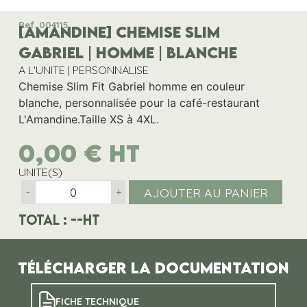
Ref. 004115
[AMANDINE] CHEMISE SLIM
GABRIEL | HOMME | BLANCHE
A L'UNITE | PERSONNALISE
Chemise Slim Fit Gabriel homme en couleur
blanche, personnalisée pour la café-restaurant
L'Amandine.Taille XS à 4XL.
0,00
€
HT
UNITE(S)
AJOUTER AU PANIER
-
+
Total :
--
HT
Télécharger la documentation
FICHE TECHNIQUE