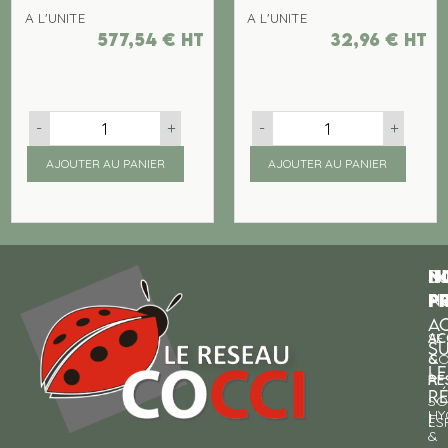
A L'UNITE
A L'UNITE
577,54
€
ht
32,96
€
ht
-
+
-
+
AJOUTER AU PANIER
AJOUTER AU PANIER
N
I
SU
p
P
N
AC
AC
SE
S
&
CO
LE
RE
À
R
SO
HY
!
ES
&