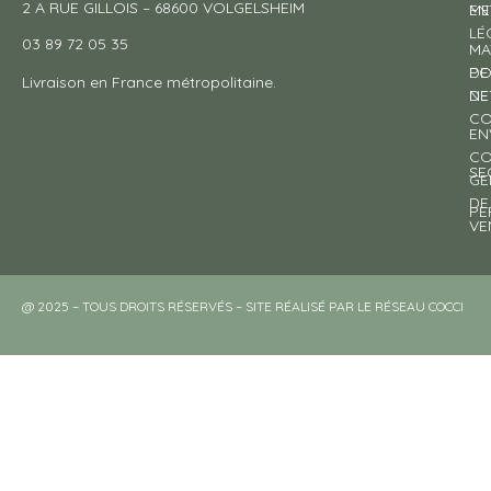
2 A RUE GILLOIS – 68600 VOLGELSHEIM
EN
ME
LÉ
03 89 72 05 35
MA
DE
PO
Livraison en France métropolitaine.
NE
DE
CO
EN
CO
SE
GE
DE
PE
VE
@ 2025 – TOUS DROITS RÉSERVÉS – SITE RÉALISÉ PAR LE RÉSEAU COCCI