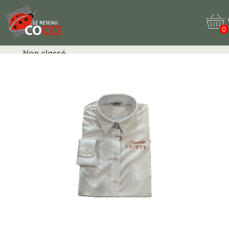
0
Non classé