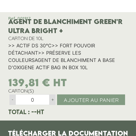
Ref. 001917
AGENT DE BLANCHIMENT GREEN'R
ULTRA BRIGHT +
CARTON DE 10L
>> ACTIF DS 30°C>> FORT POUVOIR
DÉTACHANT>> PRÉSERVE LES
COULEURSAGENT DE BLANCHIMENT A BASE
D'OXIGENE ACTIF BAG IN BOX 10L
139,81
€
HT
CARTON(S)
AJOUTER AU PANIER
-
+
Total :
--
HT
Télécharger la documentation