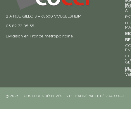
SO
HY
!
ES
&
2 A RUE GILLOIS – 68600 VOLGELSHEIM
EN
ME
LÉ
03 89 72 05 35
MA
DE
PO
Livraison en France métropolitaine.
NE
DE
CO
EN
CO
SE
GE
DE
PE
VE
@ 2025 – TOUS DROITS RÉSERVÉS – SITE RÉALISÉ PAR LE RÉSEAU COCCI