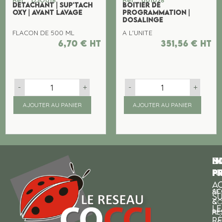
DETACHANT | SUP'TACH
BOITIER DE
OXY | AVANT LAVAGE
PROGRAMMATION |
DOSALINGE
FLACON DE 500 ML
A L'UNITE
6,70
€
ht
351,56
€
ht
-
+
-
+
AJOUTER AU PANIER
AJOUTER AU PANIER
N
I
SU
p
P
N
AC
AC
SE
S
&
CO
LE
RE
À
R