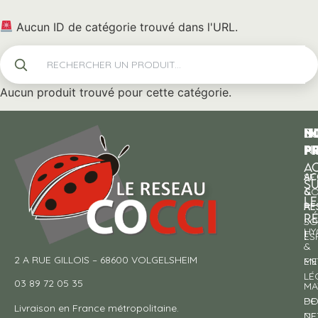
Aucun ID de catégorie trouvé dans l'URL.
Aucun produit trouvé pour cette catégorie.
N
I
SU
p
P
N
AC
AC
SE
S
&
CO
LE
RE
À
R
SO
HY
!
ES
&
2 A RUE GILLOIS – 68600 VOLGELSHEIM
EN
ME
LÉ
03 89 72 05 35
MA
DE
PO
Livraison en France métropolitaine.
NE
DE