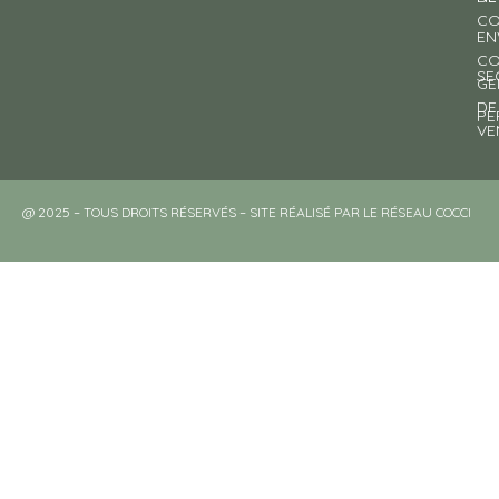
CO
EN
CO
SE
GE
DE
PE
VE
@ 2025 – TOUS DROITS RÉSERVÉS – SITE RÉALISÉ PAR LE RÉSEAU COCCI