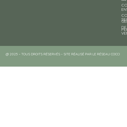
CO
EN
CO
SE
GE
DE
PE
VE
@ 2025 – TOUS DROITS RÉSERVÉS – SITE RÉALISÉ PAR LE RÉSEAU COCCI