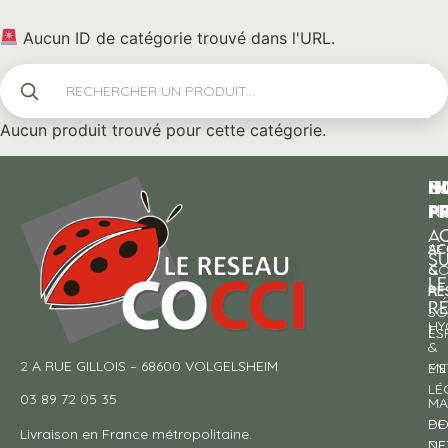
Aucun ID de catégorie trouvé dans l'URL.
Aucun produit trouvé pour cette catégorie.
N
I
SU
p
P
N
AC
AC
SE
S
&
CO
LE
RE
À
R
SO
HY
!
ES
&
2 A RUE GILLOIS – 68600 VOLGELSHEIM
EN
ME
LÉ
03 89 72 05 35
MA
DE
PO
Livraison en France métropolitaine.
NE
DE