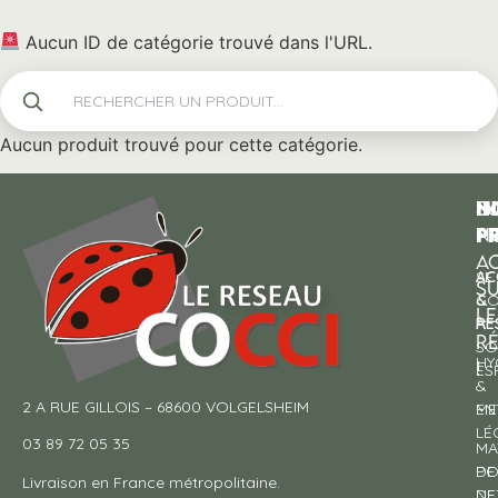
Aucun ID de catégorie trouvé dans l'URL.
Aucun produit trouvé pour cette catégorie.
N
I
SU
p
P
N
AC
AC
SE
S
&
CO
LE
RE
À
R
SO
HY
!
ES
&
2 A RUE GILLOIS – 68600 VOLGELSHEIM
EN
ME
LÉ
03 89 72 05 35
MA
DE
PO
Livraison en France métropolitaine.
NE
DE