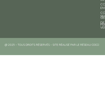
CO
EN
CO
SE
GE
DE
PE
VE
@ 2025 – TOUS DROITS RÉSERVÉS – SITE RÉALISÉ PAR LE RÉSEAU COCCI