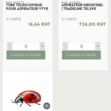
Réf. M21172
Réf. 004336
TUBE TELESCOPIQUE
ASPIRATEUR INDUSTRIEL
POUR ASPIRATEUR VTVE
| TRADELINE TEL390
A L'UNITE
A L'UNITE
16,64
€
ht
726,00
€
ht
-
+
-
+
AJOUTER AU PANIER
AJOUTER AU PANIER