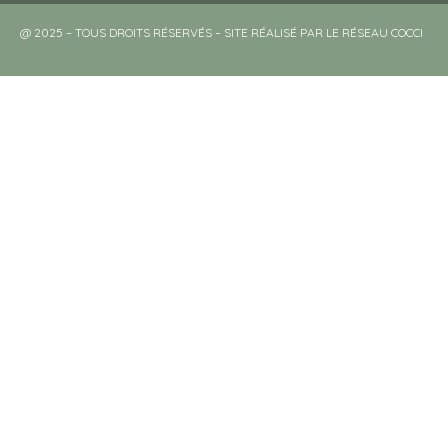
@ 2025 – TOUS DROITS RÉSERVÉS – SITE RÉALISÉ PAR LE RÉSEAU COCCI