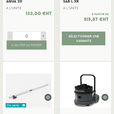
AQUA 20
SAB L XR
A L'UNITE
A L'UNITE
133,00
€
ht
À partir de
515,87
€
ht
-
+
SÉLECTIONNER UNE
VARIANTE
AJOUTER AU PANIER