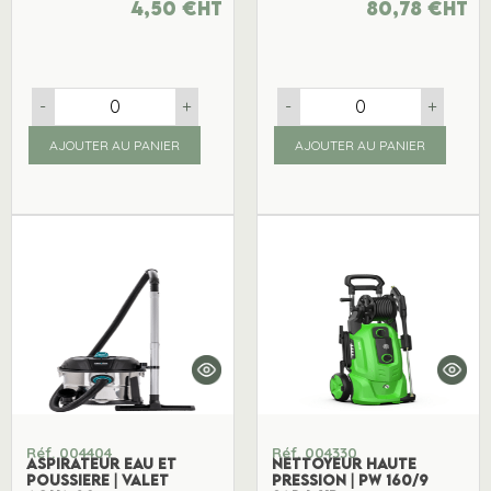
4,50
€
ht
80,78
€
ht
-
+
-
+
AJOUTER AU PANIER
AJOUTER AU PANIER
Réf. 004404
Réf. 004330
ASPIRATEUR EAU ET
NETTOYEUR HAUTE
POUSSIERE | VALET
PRESSION | PW 160/9