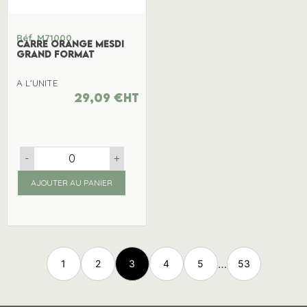
Réf. M71000
CARRE ORANGE MESDI
GRAND FORMAT
A L'UNITE
29,09
€
ht
-
+
AJOUTER AU PANIER
…
1
2
3
4
5
53