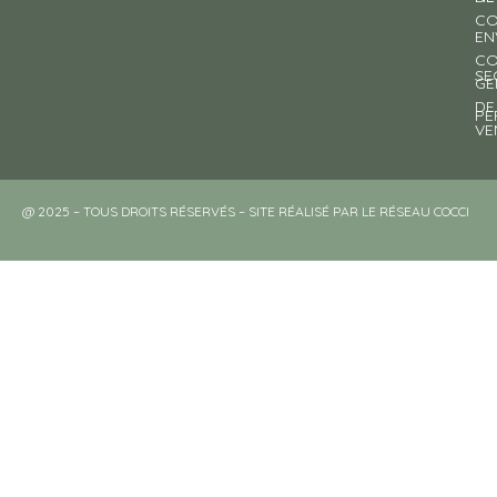
CO
EN
CO
SE
GE
DE
PE
VE
@ 2025 – TOUS DROITS RÉSERVÉS – SITE RÉALISÉ PAR LE RÉSEAU COCCI