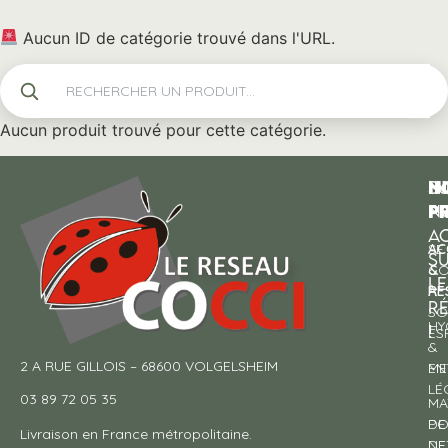
Aucun ID de catégorie trouvé dans l'URL.
Aucun produit trouvé pour cette catégorie.
N
I
SU
p
P
N
AC
AC
SE
S
&
CO
LE
RE
À
R
SO
HY
!
ES
&
2 A RUE GILLOIS – 68600 VOLGELSHEIM
EN
ME
LÉ
03 89 72 05 35
MA
DE
PO
Livraison en France métropolitaine.
NE
DE