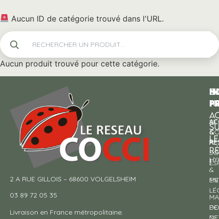
Aucun ID de catégorie trouvé dans l'URL.
Aucun produit trouvé pour cette catégorie.
N
I
SU
p
P
N
AC
AC
SE
S
&
CO
LE
RE
À
R
SO
HY
!
ES
&
2 A RUE GILLOIS – 68600 VOLGELSHEIM
EN
ME
LÉ
03 89 72 05 35
MA
DE
PO
Livraison en France métropolitaine.
NE
DE