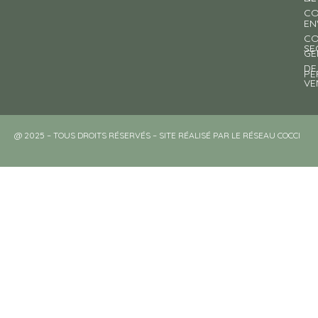
CO
EN
CO
SE
GE
DE
PE
VE
@ 2025 – TOUS DROITS RÉSERVÉS – SITE RÉALISÉ PAR LE RÉSEAU COCCI