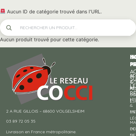
Aucun ID de catégorie trouvé dans l'URL.
Aucun produit trouvé pour cette catégorie.
N
I
SU
p
P
N
AC
AC
SE
S
&
CO
LE
RE
À
R
SO
HY
!
ES
&
2 A RUE GILLOIS – 68600 VOLGELSHEIM
EN
ME
LÉ
03 89 72 05 35
MA
DE
PO
Livraison en France métropolitaine.
NE
DE