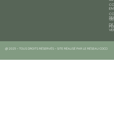
CO
EN
CO
SE
GE
DE
PE
VE
@ 2025 – TOUS DROITS RÉSERVÉS – SITE RÉALISÉ PAR LE RÉSEAU COCCI