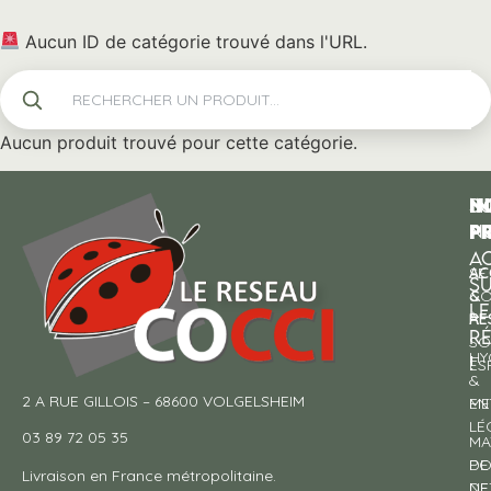
Aucun ID de catégorie trouvé dans l'URL.
Aucun produit trouvé pour cette catégorie.
N
I
SU
p
P
N
AC
AC
SE
S
&
CO
LE
RE
À
R
SO
HY
!
ES
&
2 A RUE GILLOIS – 68600 VOLGELSHEIM
EN
ME
LÉ
03 89 72 05 35
MA
DE
PO
Livraison en France métropolitaine.
NE
DE