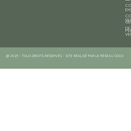
CO
EN
CO
SE
GE
DE
PE
VE
@ 2025 – TOUS DROITS RÉSERVÉS – SITE RÉALISÉ PAR LE RÉSEAU COCCI