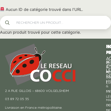
Aucun ID de catégorie trouvé dans l'URL.
Aucun produit trouvé pour cette catégorie.
N
I
SU
p
P
N
AC
AC
SE
S
&
CO
LE
RE
À
R
SO
HY
!
ES
&
2 A RUE GILLOIS – 68600 VOLGELSHEIM
EN
ME
LÉ
03 89 72 05 35
MA
DE
PO
Livraison en France métropolitaine.
NE
DE