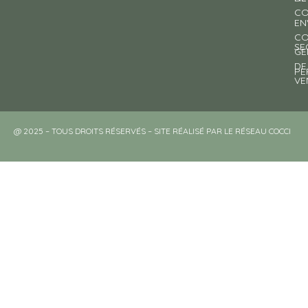
CO
EN
CO
SE
GE
DE
PE
VE
@ 2025 – TOUS DROITS RÉSERVÉS – SITE RÉALISÉ PAR LE RÉSEAU COCCI