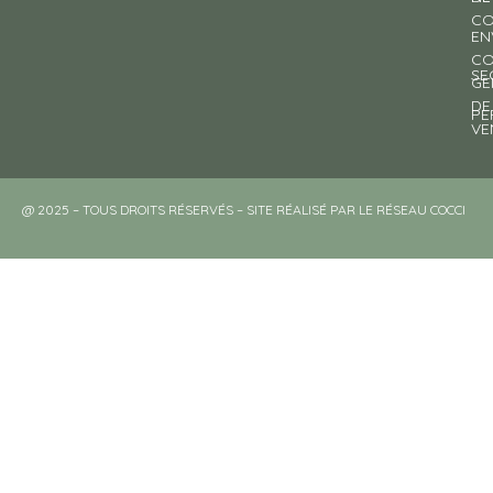
CO
EN
CO
SE
GE
DE
PE
VE
@ 2025 – TOUS DROITS RÉSERVÉS – SITE RÉALISÉ PAR LE RÉSEAU COCCI