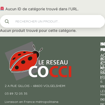
Aucun ID de catégorie trouvé dans l'URL.
Aucun produit trouvé pour cette catégorie.
N
I
SU
p
P
N
AC
AC
SE
S
&
CO
LE
RE
À
R
SO
HY
!
ES
&
2 A RUE GILLOIS – 68600 VOLGELSHEIM
EN
ME
LÉ
03 89 72 05 35
MA
DE
PO
Livraison en France métropolitaine.
NE
DE