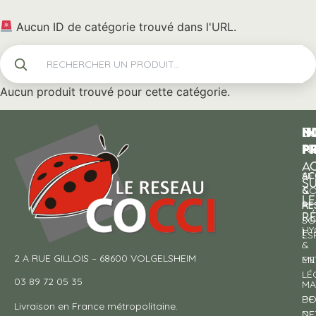
Aucun ID de catégorie trouvé dans l'URL.
Aucun produit trouvé pour cette catégorie.
N
I
SU
p
P
N
AC
AC
SE
S
&
CO
LE
RE
À
R
SO
HY
!
ES
&
2 A RUE GILLOIS – 68600 VOLGELSHEIM
EN
ME
LÉ
03 89 72 05 35
MA
DE
PO
Livraison en France métropolitaine.
NE
DE