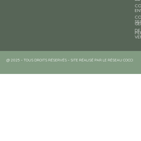
CO
EN
CO
SE
GE
DE
PE
VE
@ 2025 – TOUS DROITS RÉSERVÉS – SITE RÉALISÉ PAR LE RÉSEAU COCCI