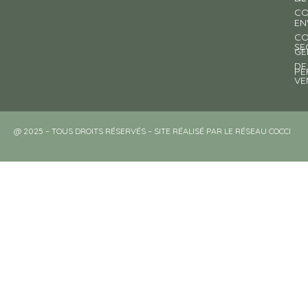
CO
EN
CO
SE
GE
DE
PE
VE
@ 2025 – TOUS DROITS RÉSERVÉS – SITE RÉALISÉ PAR LE RÉSEAU COCCI