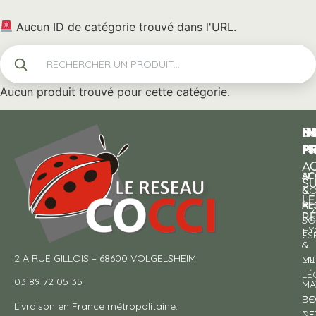
Aucun ID de catégorie trouvé dans l'URL.
Aucun produit trouvé pour cette catégorie.
N
I
SU
p
P
N
AC
AC
SE
S
&
CO
LE
RE
À
R
SO
HY
!
ES
&
2 A RUE GILLOIS – 68600 VOLGELSHEIM
EN
ME
LÉ
03 89 72 05 35
MA
DE
PO
Livraison en France métropolitaine.
NE
DE