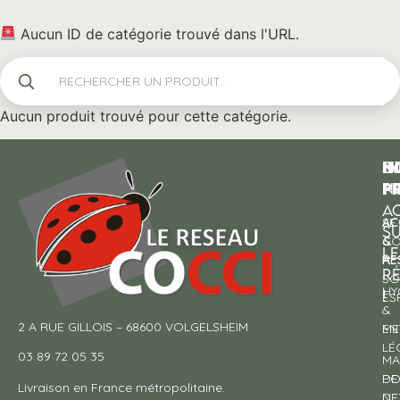
Aucun ID de catégorie trouvé dans l'URL.
Aucun produit trouvé pour cette catégorie.
N
I
SU
p
P
N
AC
AC
SE
S
&
CO
LE
RE
À
R
SO
HY
!
ES
&
2 A RUE GILLOIS – 68600 VOLGELSHEIM
EN
ME
LÉ
03 89 72 05 35
MA
DE
PO
Livraison en France métropolitaine.
NE
DE