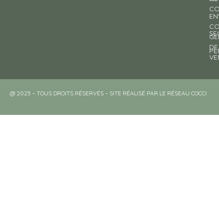
CO
EN
CO
SE
GE
DE
PE
VE
@ 2025 – TOUS DROITS RÉSERVÉS – SITE RÉALISÉ PAR LE RÉSEAU COCCI