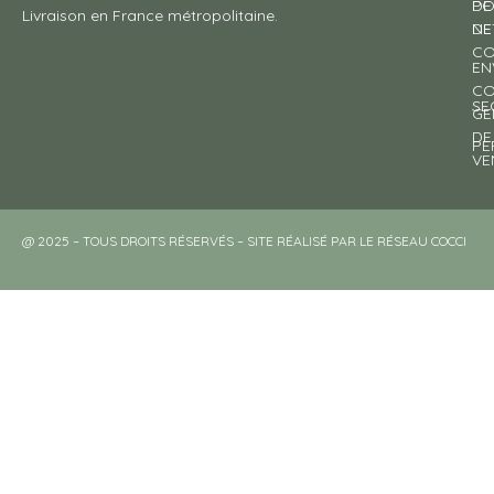
DE
PO
Livraison en France métropolitaine.
NE
DE
CO
EN
CO
SE
GE
DE
PE
VE
@ 2025 – TOUS DROITS RÉSERVÉS – SITE RÉALISÉ PAR LE RÉSEAU COCCI