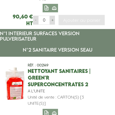
90,60
€
Ajouter au panier
-
+
HT
N°1 INTERIEUR SURFACES VERSION
PULVERISATEUR
N°2 SANITAIRE VERSION SEAU
Réf. : 002149
NETTOYANT SANITAIRES |
GREEN'R
SUPERCONCENTRATES 2
A L'UNITE
Unité de vente : CARTON(S) [3
UNITE(S)]