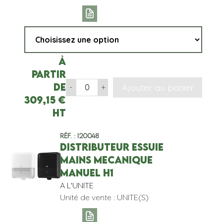
À
partir
de
Ajouter au panier
-
+
309,15
€
HT
Réf. : I20048
DISTRIBUTEUR ESSUIE
MAINS MECANIQUE
MANUEL H1
A L'UNITE
Unité de vente : UNITE(S)