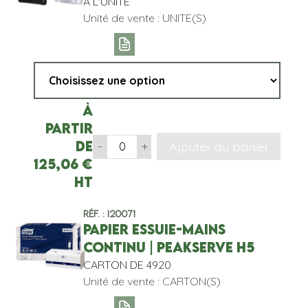
A L'UNITE
Unité de vente : UNITE(S)
À
partir
de
Ajouter au panier
-
+
125,06
€
HT
Réf. : I20071
PAPIER ESSUIE-MAINS
CONTINU | PEAKSERVE H5
CARTON DE 4920
Unité de vente : CARTON(S)