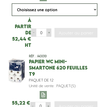
À
partir
de
Ajouter au panier
-
+
52,44
€
HT
Réf. : I40013
PAPIER WC MINI-
SMARTONE 620 FEUILLES
T9
PAQUET DE 12
Unité de vente : PAQUET(S)
55,22
€
Ajouter au panier
-
+