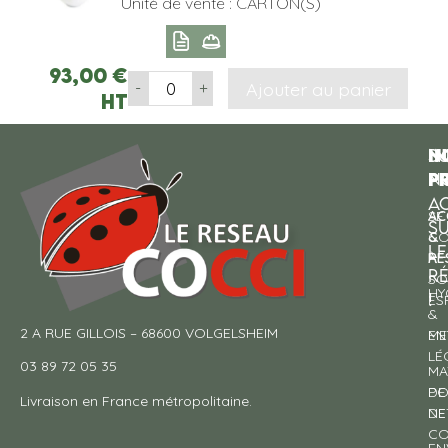
Unité de vente : CARTON(S)
93,00
€
Ajouter au panier
-
+
HT
N
I
SU
p
P
N
AC
AC
SE
S
&
CO
LE
RE
À
R
SO
HY
!
ES
&
2 A RUE GILLOIS – 68600 VOLGELSHEIM
EN
ME
LÉ
03 89 72 05 35
MA
DE
PO
Livraison en France métropolitaine.
NE
DE
CO