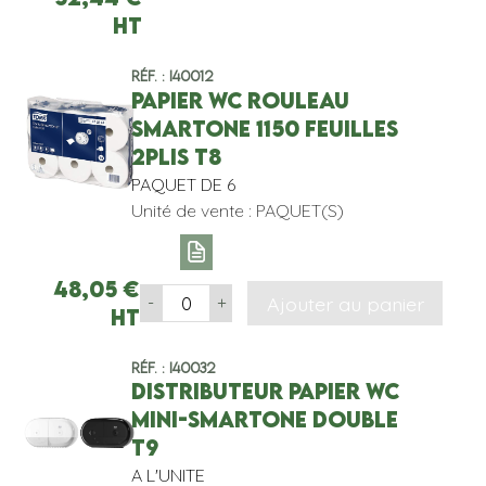
HT
Réf. : I40012
PAPIER WC ROULEAU
SMARTONE 1150 FEUILLES
2PLIS T8
PAQUET DE 6
Unité de vente : PAQUET(S)
48,05
€
Ajouter au panier
-
+
HT
Réf. : I40032
DISTRIBUTEUR PAPIER WC
MINI-SMARTONE DOUBLE
T9
A L'UNITE