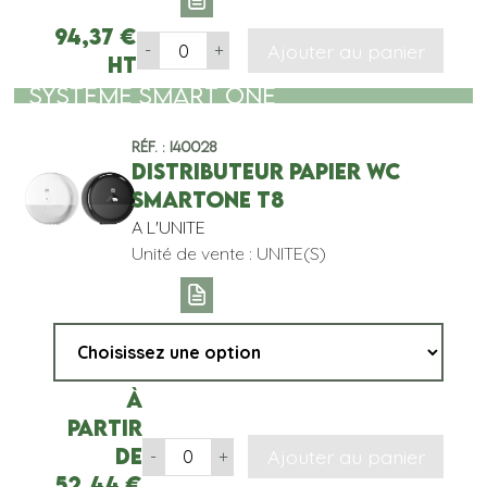
94,37
€
Ajouter au panier
-
+
HT
SYSTEME SMART ONE
Réf. : I40028
DISTRIBUTEUR PAPIER WC
SMARTONE T8
A L'UNITE
Unité de vente : UNITE(S)
À
partir
de
Ajouter au panier
-
+
52,44
€