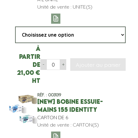
Unité de vente : UNITE(S)
À
partir
de
Ajouter au panier
-
+
21,00
€
HT
Réf. : 003139
[NEW] BOBINE ESSUIE-
MAINS 155 IDENTITY
CARTON DE 6
Unité de vente : CARTON(S)