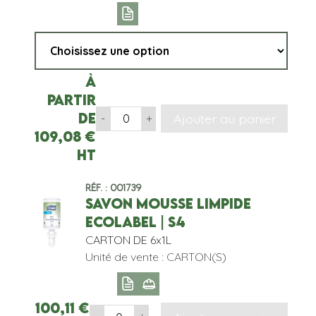
À
partir
de
Ajouter au panier
-
+
109,08
€
HT
Réf. : 001739
SAVON MOUSSE LIMPIDE
ECOLABEL | S4
CARTON DE 6x1L
Unité de vente : CARTON(S)
100,11
€