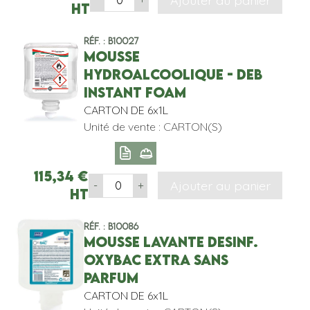
HT
Réf. : B10027
MOUSSE
HYDROALCOOLIQUE - DEB
INSTANT FOAM
CARTON DE 6x1L
Unité de vente : CARTON(S)
115,34
€
Ajouter au panier
-
+
HT
Réf. : B10086
MOUSSE LAVANTE DESINF.
OXYBAC EXTRA SANS
PARFUM
CARTON DE 6x1L