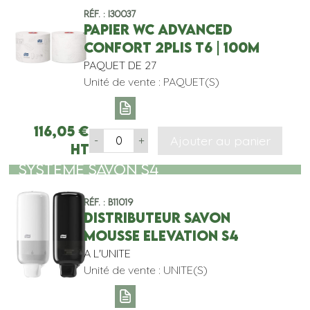
Réf. : I30037
PAPIER WC ADVANCED
CONFORT 2PLIS T6 | 100M
PAQUET DE 27
Unité de vente : PAQUET(S)
116,05
€
Ajouter au panier
-
+
HT
SYSTEME SAVON S4
Réf. : B11019
DISTRIBUTEUR SAVON
MOUSSE ELEVATION S4
A L'UNITE
Unité de vente : UNITE(S)