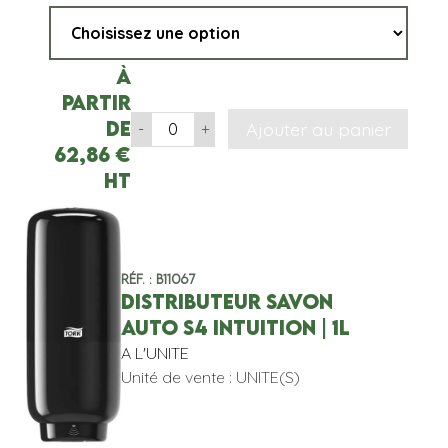
À
partir
de
Ajouter au panier
-
+
62,86
€
HT
Réf. : B11067
DISTRIBUTEUR SAVON
AUTO S4 INTUITION | 1L
A L'UNITE
Unité de vente : UNITE(S)