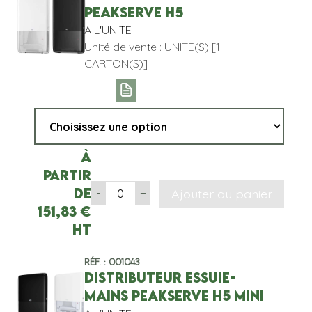
PEAKSERVE H5
A L'UNITE
Unité de vente : UNITE(S) [1
CARTON(S)]
À
partir
de
Ajouter au panier
-
+
151,83
€
HT
Réf. : 001043
DISTRIBUTEUR ESSUIE-
MAINS PEAKSERVE H5 MINI