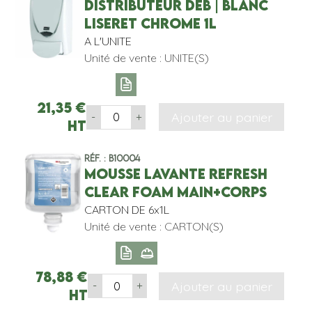
DISTRIBUTEUR DEB | BLANC
LISERET CHROME 1L
A L'UNITE
Unité de vente : UNITE(S)
21,35
€
Ajouter au panier
-
+
HT
Réf. : B10004
MOUSSE LAVANTE REFRESH
CLEAR FOAM MAIN+CORPS
CARTON DE 6x1L
Unité de vente : CARTON(S)
78,88
€
Ajouter au panier
-
+
HT