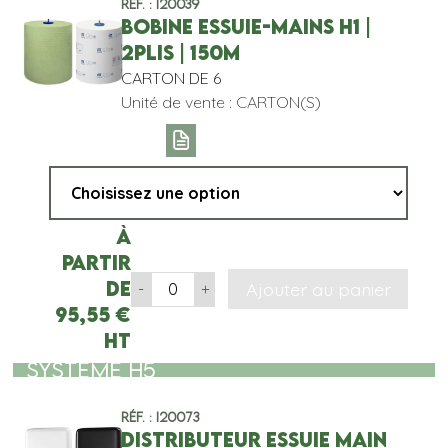
Réf. : I20039
BOBINE ESSUIE-MAINS H1 |
2PLIS | 150M
CARTON DE 6
Unité de vente : CARTON(S)
À
partir
de
Ajouter au panier
-
+
95,55
€
HT
SYSTEME H5
Réf. : I20073
DISTRIBUTEUR ESSUIE MAIN