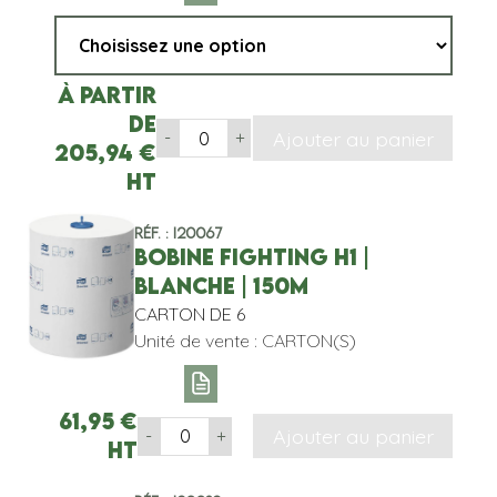
À partir
de
Ajouter au panier
-
+
205,94
€
HT
Réf. : I20067
BOBINE FIGHTING H1 |
BLANCHE | 150M
CARTON DE 6
Unité de vente : CARTON(S)
61,95
€
Ajouter au panier
-
+
HT