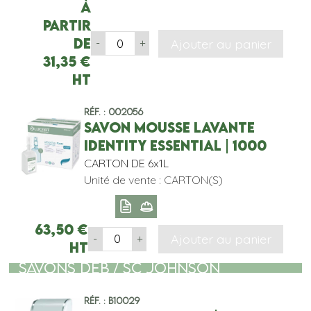
À
partir
de
Ajouter au panier
-
+
31,35
€
HT
Réf. : 002056
SAVON MOUSSE LAVANTE
IDENTITY ESSENTIAL | 1000
CARTON DE 6x1L
Unité de vente : CARTON(S)
63,50
€
Ajouter au panier
-
+
HT
SAVONS DEB / SC JOHNSON
Réf. : B10029