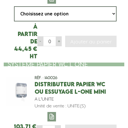
À
partir
de
Ajouter au panier
-
+
44,45
€
HT
SYSTEME PAPIER WC L ONE
Réf. : I40026
DISTRIBUTEUR PAPIER WC
OU ESSUYAGE L-ONE MINI
A L'UNITE
Unité de vente : UNITE(S)
103,71
€