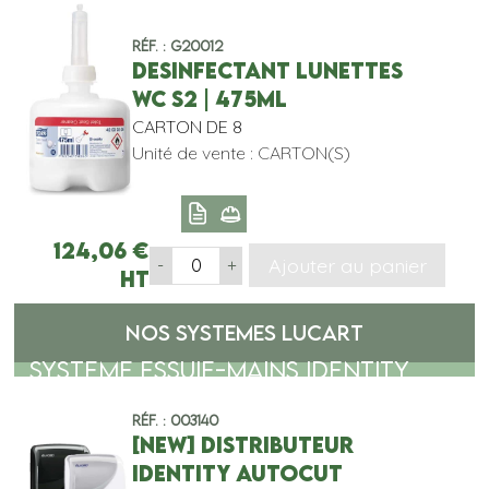
Réf. : G20012
DESINFECTANT LUNETTES
WC S2 | 475ML
CARTON DE 8
Unité de vente : CARTON(S)
124,06
€
Ajouter au panier
-
+
HT
NOS SYSTEMES LUCART
SYSTEME ESSUIE-MAINS IDENTITY
Réf. : 003140
[NEW] DISTRIBUTEUR
IDENTITY AUTOCUT