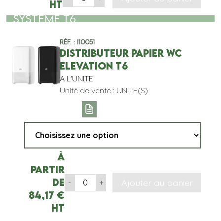
HT
SYSTEME T6
Réf. : I10051
DISTRIBUTEUR PAPIER WC
ELEVATION T6
A L'UNITE
Unité de vente : UNITE(S)
À
partir
de
Ajouter au panier
-
+
84,17
€
HT