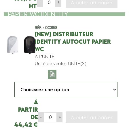
Ajouter au panier
-
+
HT
PAPIER WC IDENTITY
Réf. : 003158
[NEW] DISTRIBUTEUR
IDENTITY AUTOCUT PAPIER
WC
A L'UNITE
Unité de vente : UNITE(S)
À
partir
de
Ajouter au panier
-
+
44,42
€