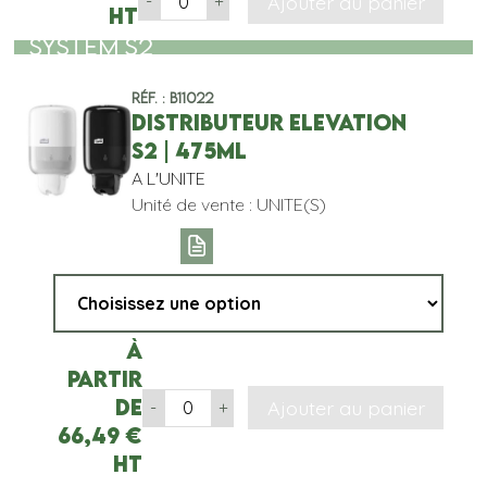
Ajouter au panier
-
+
HT
SYSTEM S2
Réf. : B11022
DISTRIBUTEUR ELEVATION
S2 | 475ML
A L'UNITE
Unité de vente : UNITE(S)
À
partir
de
Ajouter au panier
-
+
66,49
€
HT